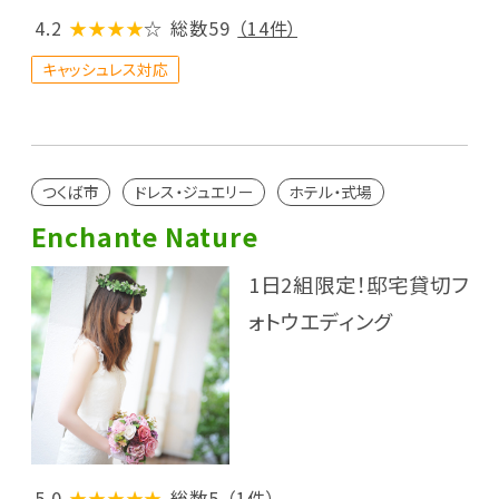
4.2
★★★★
☆
総数59
（14件）
キャッシュレス対応
つくば市
ドレス・ジュエリー
ホテル・式場
Enchante Nature
1日2組限定！邸宅貸切フ
ォトウエディング
5.0
★★★★★
総数5
（1件）