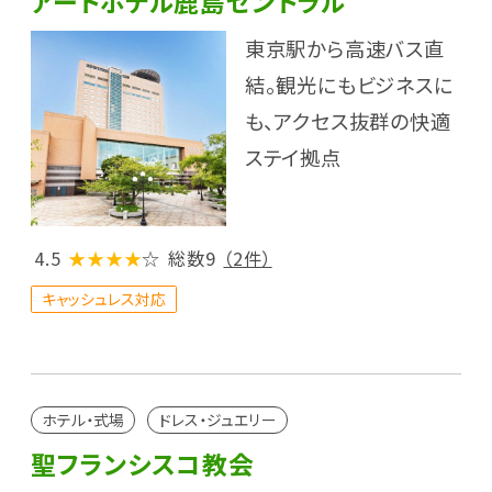
アートホテル鹿島セントラル
東京駅から高速バス直
結。観光にもビジネスに
も、アクセス抜群の快適
ステイ拠点
4.5
★★★★
☆
総数9
（2件）
キャッシュレス対応
ホテル・式場
ドレス・ジュエリー
聖フランシスコ教会