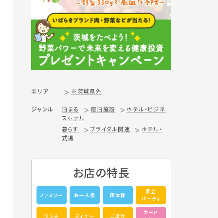
エリア
※茨城県外
ジャンル
泊まる
宿泊施設
ホテル・ビジネ
スホテル
暮らす
ブライダル関連
ホテル・
式場
お店の特長
宴会
ファミリー
お一人様
団体様
パーティ
カード
ランチ
ディナー
二次会