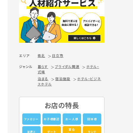
エリア
県北
日立市
ジャンル
暮らす
ブライダル関連
ホテル・
式場
泊まる
宿泊施設
ホテル・ビジネ
スホテル
お店の特長
ファミリー
お子様歓迎
お一人様
団体様
宴会
友達と
デート
ランチ