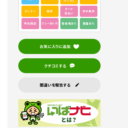
パーティ
カード
ディナー
接待
年中無休
支払い
予約限定
フリーWi-Fi
駐車場あり
個室あり
お気に入りに追加
クチコミする
間違いを報告する