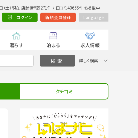
日（土）現在 店舗情報9271件 / 口コミ40655件を掲載中
ログイン
新規会員登録
Language
暮らす
泊まる
求人情報
詳しく検索
クチコミ