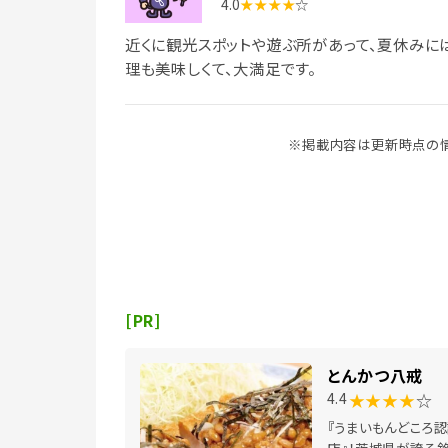
4.0
★★★★
☆
近くに観光スポットや遊ぶ所があって、夏休みに
理も美味しくて、大満足です。
※掲載内容は更新時点の情
[PR]
とんかつ八戒
★★★★
☆
4.4
『うまいもんどころ