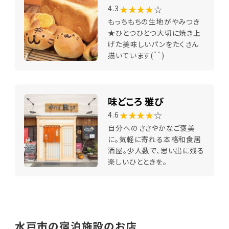
★★★★
☆
4.3
もっちもちの生地がやみつき
★ひとつひとつ大切に焼き上
げた美味しいパンをたくさん
描いています(＾＾)
味どころ 雅び
★★★★
☆
4.6
自分へのささやかなご褒美
に。気軽に寄れる本格和食居
酒屋。少人数で、思い出に残る
楽しいひとときを。
水戸市の宿泊施設のお店