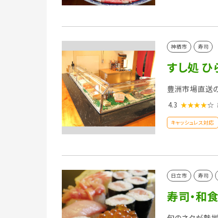
神栖市
寿司
すし処 ひ
豊洲市場直送
4.3
★★★★
☆
キャッシュレス対応
日立市
寿司
寿司・和
旬のネタが勢揃