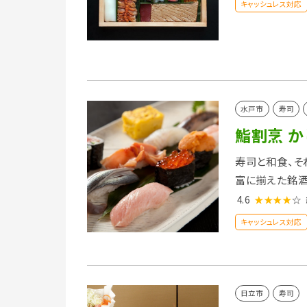
キャッシュレス対応
水戸市
寿司
鮨割烹 か
寿司と和食、そ
富に揃えた銘酒
4.6
★★★★
☆
キャッシュレス対応
日立市
寿司