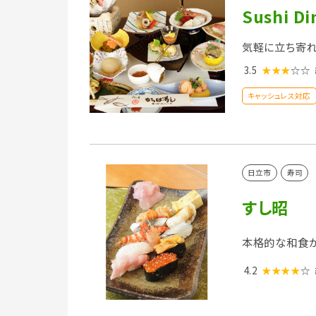
Sushi D
気軽に立ち寄
3.5
★★★
☆☆
キャッシュレス対応
日立市
寿司
すし昭
本格的な和食が
4.2
★★★★
☆