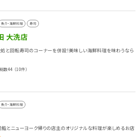
魚介・海鮮料理
寿司
田 大洗店
食処と回転寿司のコーナーを併設！美味しい海鮮料理を味わうなら
総数44
（10件）
魚介・海鮮料理
前鮨とニューヨーク帰りの店主のオリジナルな料理が楽しめるお店