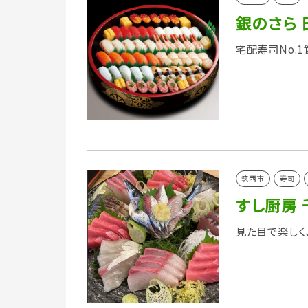
銀のさら
宅配寿司No.
筑西市
寿司
すし厨房 
見た目で楽しく