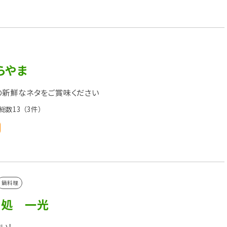
らやま
の新鮮なネタをご賞味ください
総数13
（3件）
鍋料理
食処 一光
い！