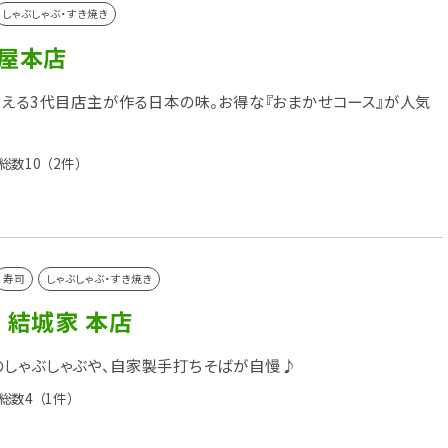
しゃぶしゃぶ・すき焼き
部屋本店
超える3代目店主が作る日本の味。お得な『おまかせコース』が人気
総数10
（2件）
寿司
しゃぶしゃぶ・すき焼き
 結城家 本店
しゃぶしゃぶや、自家製手打ちそばが自慢♪
総数4
（1件）