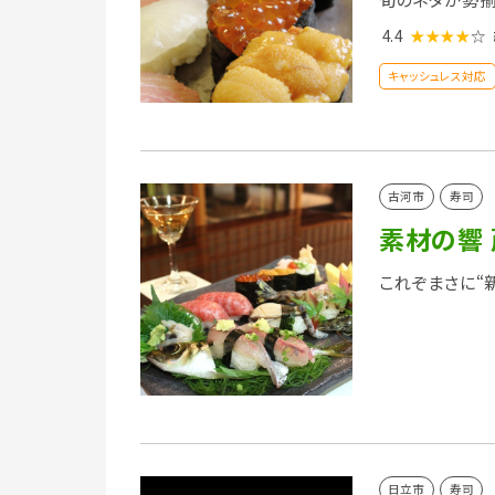
4.4
★★★★
☆
キャッシュレス対応
古河市
寿司
素材の響
これぞまさに“
日立市
寿司