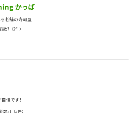
ining かっぱ
れる老舗の寿司屋
総数7
（2件）
自慢です！
総数21
（5件）