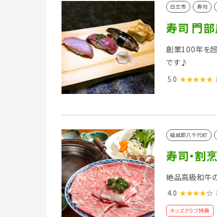
日立市
寿司
寿司 門
創業100年を
です♪
5.0
★★★★★
結城郡八千代町
寿司・割烹
絶品高級和牛の
4.0
★★★★
☆
キッズクラブ特典