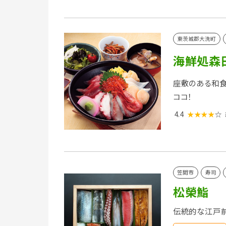
東茨城郡大洗町
海鮮処森
座敷のある和
ココ！
4.4
★★★★
☆
笠間市
寿司
松榮鮨
伝統的な江戸