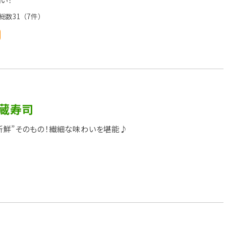
総数31
（7件）
 蔵寿司
新鮮”そのもの！繊細な味わいを堪能♪