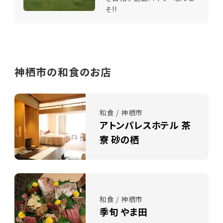
そ!!
神栖市の和食のお店
和食 / 神栖市
アトンパレスホテル 茶
寮 砂の栖
和食 / 神栖市
季旬 やま田