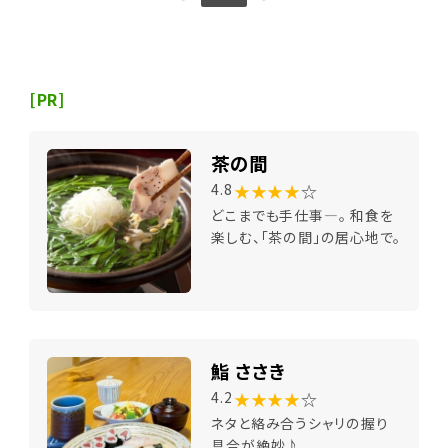
[PR]
茶の間
★★★★
☆
4.8
どこまでも手仕事―。 和食を
楽しむ、「茶の間」の居心地で。
鮨 ささき
★★★★
☆
4.2
ネタと絡み合うシャリの握り
具合が絶妙♪