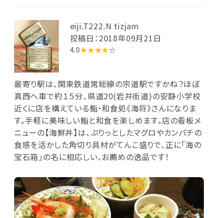
eiji.T222.N tizjam
投稿日：2018年09月21日
4.0
★★★★
☆
最寄り駅は、関東鉄道常総線の宗道駅ですかね？ほぼ
真西へ車で約１５分、県道20(岩井街道)の安静小学校
近くに店を構えている鮨・和食処《海将》さんになりま
す。手軽に美味しい鮨と和食を楽しめます。店の看板メ
ニューの【海鮮丼】は、ぷりっとしたマグロやカンパチの
食感を活かした角切り具材がてんこ盛りで、正に「海の
宝石箱」の名に相応しい、お薦めの逸品です！