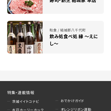
寿司・割烹 結城家 本店
和食 / 結城郡八千代町
飲み処食べ処 縁 ～えに
し～
特集・連載情報
おでかけガイド
茨城イイトコナビ
オレンジリボン運動
水戸ホーリーホック