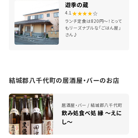
遊季の蔵
★★★★
☆
4.1
ランチ定食は820円～！とって
もリーズナブルな「ごはん屋」
さん♪
結城郡八千代町の居酒屋・バーのお店
居酒屋・バー / 結城郡八千代町
飲み処食べ処 縁 ～えに
し～