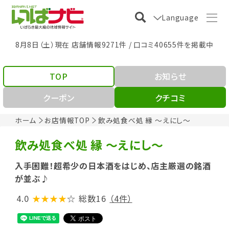
Language
8月8日（土）現在 店舗情報9271件 / 口コミ40655件を掲載中
TOP
お知らせ
クーポン
クチコミ
ホーム
お店情報TOP
飲み処食べ処 縁 ～えにし～
飲み処食べ処 縁 ～えにし～
入手困難！超希少の日本酒をはじめ、店主厳選の銘酒
が並ぶ♪
4.0
★★★★
☆
総数16
（4件）