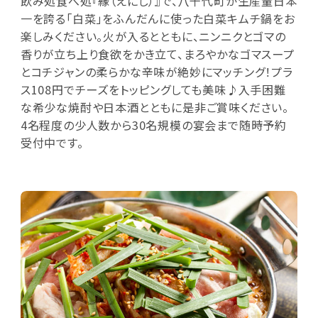
飲み処食べ処『縁（えにし）』で、八千代町が生産量日本
一を誇る「白菜」をふんだんに使った白菜キムチ鍋をお
楽しみください。火が入るとともに、ニンニクとゴマの
香りが立ち上り食欲をかき立て、まろやかなゴマスープ
とコチジャンの柔らかな辛味が絶妙にマッチング！プラ
ス108円でチーズをトッピングしても美味♪入手困難
な希少な焼酎や日本酒とともに是非ご賞味ください。
4名程度の少人数から30名規模の宴会まで随時予約
受付中です。