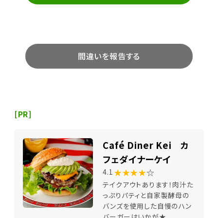
間違いを報告する
[PR]
Café Diner Kei カ
フェダイナーケイ
★★★★
☆
4.1
テイクアウトあります！肉汁た
っぷりパティと自家製酵母の
バンズを使用した自慢のハン
バーガーはいかが★