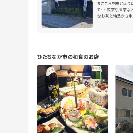
まごころを味と香り
て… 煎茶や抹茶な
なお茶と絶品かき氷
ひたちなか市の和食のお店