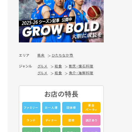
エリア
県央
ひたちなか市
ジャンル
グルメ
和食
割烹・懐石料理
グルメ
和食
魚介・海鮮料理
お店の特長
宴会
ファミリー
お一人様
団体様
パーティ
ランチ
ディナー
接待
送迎あり