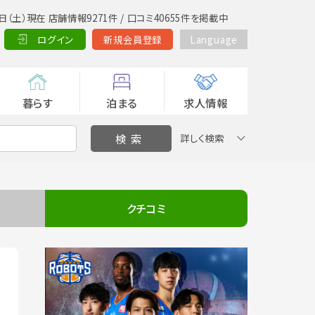
日（土）現在 店舗情報9271件 / 口コミ40655件を掲載中
ログイン
新規会員登録
Language
暮らす
泊まる
求人情報
詳しく検索
クチコミ