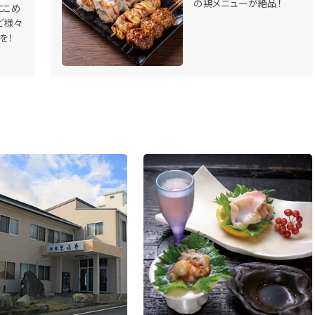
の鶏メニューが絶品！
にこめ
ど様々
を！