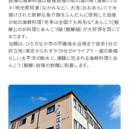
自慢の海鮮料理は板長自慢の旬の海の幸（海鮮）グル
メ！地元那珂湊（なかみなと）、大洗（おおあらい）で水
揚げされた新鮮な魚介類をふんだんに使用した自慢
の旬の海鮮料理！冬季は全国でも有名な『あんこう[鮟
鱇]』のお料理とあんこう鍋（鮟鱇鍋）が大好評を頂いて
おります。
当館は、ひたちなか市の平磯海水浴場まで徒歩1分の
好立地！東京からわずか70分のドライブで一面の素晴
らしい太平洋の眺めと、潮騒に包まれる海鮮料理とあ
んこう（鮟鱇）自慢の旅館に到着します。