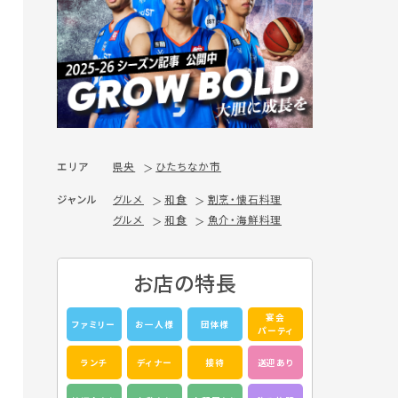
エリア
県央
ひたちなか市
ジャンル
グルメ
和食
割烹・懐石料理
グルメ
和食
魚介・海鮮料理
お店の特長
宴会
ファミリー
お一人様
団体様
パーティ
ランチ
ディナー
接待
送迎あり