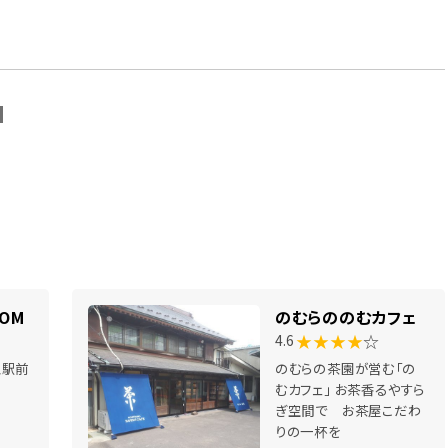
N
MOM
のむらののむカフェ
★★★★
☆
4.6
王駅前
のむらの茶園が営む「の
むカフェ」 お茶香るやすら
ぎ空間で お茶屋こだわ
りの一杯を