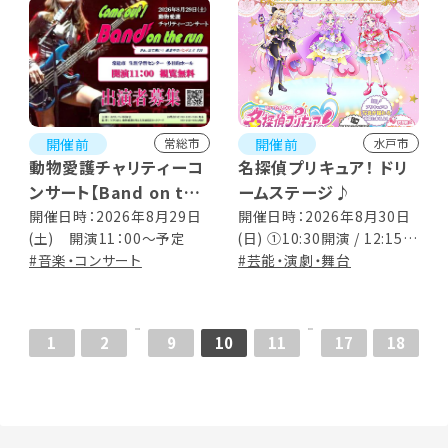
開催前
開催前
常総市
水戸市
動物愛護チャリティーコ
名探偵プリキュア！ ドリ
ンサート【Band on the
ームステージ♪
run #38】
開催日時：2026年8月29日
開催日時：2026年8月30日
(土) 開演11：00～予定
(日) ①10:30開演 / 12:15終
#音楽・コンサート
演予定 （途中15分間の休
#芸能・演劇・舞台
憩あり） ②14:30開演 /
16:15終演予定 （途中15
分間の休憩あり）
1
2
9
10
11
17
18