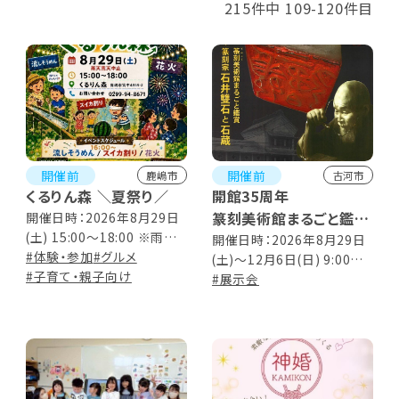
215件中 109-120件目
開催前
開催前
鹿嶋市
古河市
くるりん森 ＼夏祭り／
開館35周年
篆刻美術館まるごと鑑賞
開催日時：2026年8月29日
(土) 15:00～18:00 ※雨天・
-篆刻家 石井雙石と石
開催日時：2026年8月29日
荒天中止
#体験・参加
#グルメ
(土)～12月6日(日) 9:00～
蔵-
#子育て・親子向け
17:00 ※入館は16:30まで
#展示会