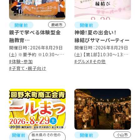
開催前
開催前
鹿嶋市
親子で学べる体験型金
神婚！夏の出会い！
融教育
縁結びサマーパーティー
おみせやさんごっこ
開催日時：2026年8月29日
開催日時：2026年8月29日
(土) ※要予約 ※10:30～
(土) 【第1部】10:30～13:00
12:30
#体験・参加
【第2部】14:30～17:00 ※受
#グルメ
#その他
#子育て・親子向け
付は各30分前から
開催前
開催前
栃木県のその他の
小山市