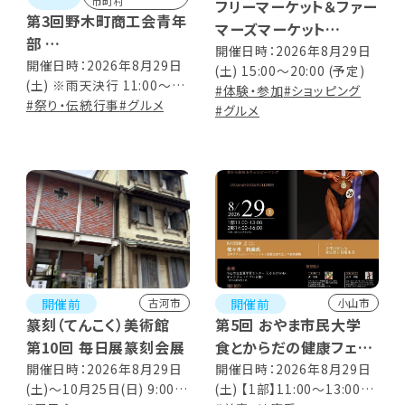
市町村
フリーマーケット＆ファー
第3回野木町商工会青年
マーズマーケット
部
第57回 おやまいち
開催日時：2026年8月29日
ビールまつり
開催日時：2026年8月29日
(土) 15:00～20:00 (予定)
(土) ※雨天決行 11:00～
#体験・参加
#ショッピング
20:00
#祭り・伝統行事
#グルメ
#グルメ
開催前
開催前
古河市
小山市
篆刻（てんこく）美術館
第5回 おやま市民大学
第10回 毎日展篆刻会展
食とからだの健康フェア
ー食から始めるウェルビ
開催日時：2026年8月29日
開催日時：2026年8月29日
(土)～10月25日(日) 9:00～
(土) 【1部】11:00～13:00【2
ーイングー