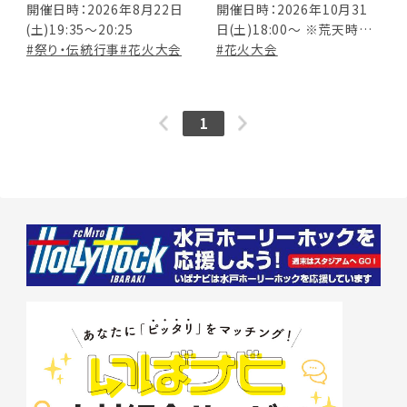
開催日時：2026年8月22日
開催日時：2026年10月31
(土)19:35～20:25
日(土)18:00～ ※荒天時翌
#祭り・伝統行事
#花火大会
日に順延
#花火大会
1