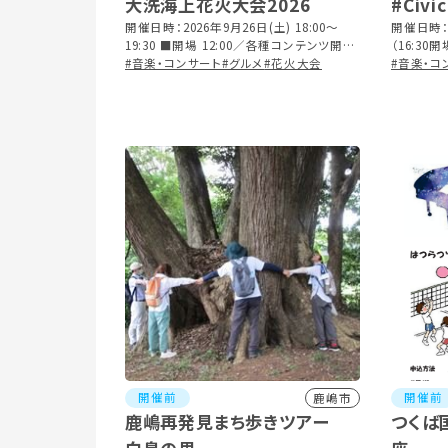
大洗海上花火大会2026
#Civi
開催日時：2026年9月26日(土) 18:00～
開催日時：2
19:30 ■開場 12:00／各種コンテンツ開始
（16:30開
13:00／終演 21:00 ※荒天時、花火のみ翌
#音楽・コンサート
#グルメ
#花火大会
#音楽・コ
日に順延
開催前
開催前
鹿嶋市
鹿嶋再発見まち歩きツアー
つくば