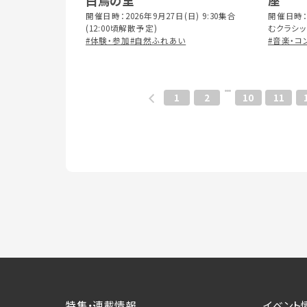
白鳥の里
座
開催日時：2026年9月27日(日) 9:30集合
開催日時：
(12:00頃解散予定)
むクラシック
#体験・参加
#自然ふれあい
つらつソフト
#音楽・コ
1
2
10
11
特集・連載情報
イベント