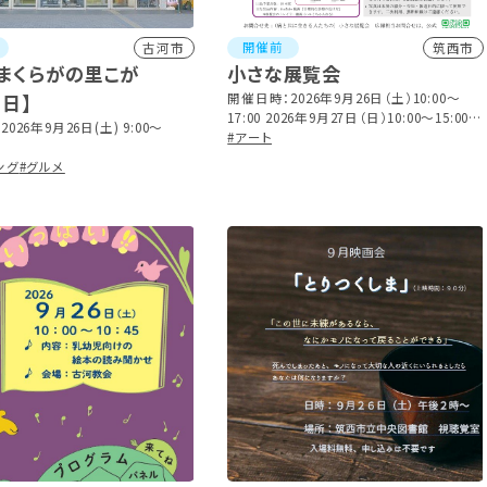
開催前
古河市
筑西市
まくらがの里こが
小さな展覧会
の日】
開催日時：2026年9月26日（土）10:00～
17:00 2026年9月27日（日）10:00～15:00
026年9月26日(土) 9:00～
※最終日は15:00展示終了予定
#アート
ング
#グルメ