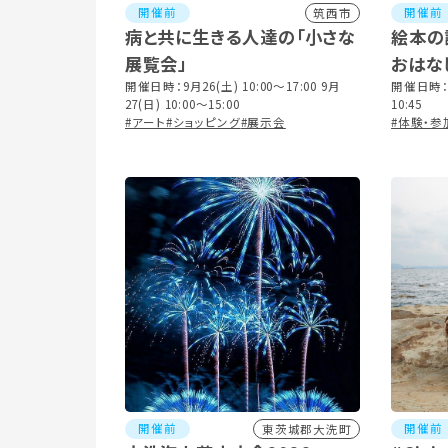
開催前
開催前
筑西市
病と共に生きる人達の「小さな
絵本の
展覧会」
おはな
開催日時：9月26(土) 10:00～17:00 9月
開催日時：2
27(日) 10:00～15:00
10:45
#アート
#ショッピング
#展示会
#体験・参
開催前
開催前
東茨城郡大洗町