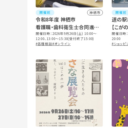
開催前
開催前
神栖市
令和8年度 神栖市
道の駅
看護職・歯科衛生士合同進学・
【こが
就職相談会
開催日時：2026年9月26日(土) 10:00～
開催日時：2
12:00、13:00～15:30(受付終了15:00)
20:00
#各種相談
#オンライン
#ショッピ