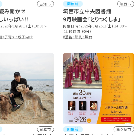
開催前
古河市
筑西市
読み聞かせ
筑西市立中央図書館
しいっぱい！！
9月映画会「とりつくしま」
026年9月26日(土) 10:00～
開催日時：2026年9月26日(土) 14:00～
（上映時間 90分）
加
#子育て・親子向け
#芸能・演劇・舞台
開催前
日立市
龍ケ崎市