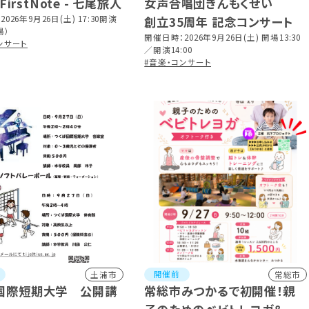
cFirstNote - 七尾旅人
女声合唱団きんもくせい
026年9月26日(土) 17:30開演
創立35周年 記念コンサート
場）
開催日時：2026年9月26日(土) 開場13:30
ンサート
／開演14:00
#音楽・コンサート
開催前
土浦市
常総市
国際短期大学 公開講
常総市みつかるで初開催！親