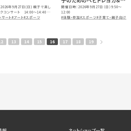
子のためのベビトレヨガ＆マ
2026年9月27日(日) 親子で楽し
マのオフトーク会
開催日時：2026年9月27日（日）9:50〜
コンサート 14:00～14:40 は
12:00
バレーボール 14:00～16:00
ンサート
#アート
#スポーツ
#体験・参加
#スポーツ
#子育て・親子向け
12
13
14
15
16
17
18
19
情報
ネットショップ一覧