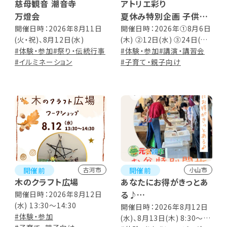
慈母観音 潮音寺
アトリエ彩り
万燈会
夏休み特別企画 子供造
形教室
開催日時：2026年8月11日
開催日時：2026年①8月6日
(火・祝)、8月12日(水)
(木) ②12日(水) ③24日(月)
#体験・参加
#祭り・伝統行事
10:00～11:30 (③24日のみ
#体験・参加
#講演・講習会
#イルミネーション
12:00まで) ※対面・オンライ
#子育て・親子向け
ン同時開催！
開催前
開催前
古河市
小山市
木のクラフト広場
あなたにお得がきっとあ
る♪
開催日時：2026年8月12日
(水) 13:30～14:30
元気朝市「お盆特別開
開催日時：2026年8月12日
#体験・参加
(水)、8月13日(木) 8:30～
放」