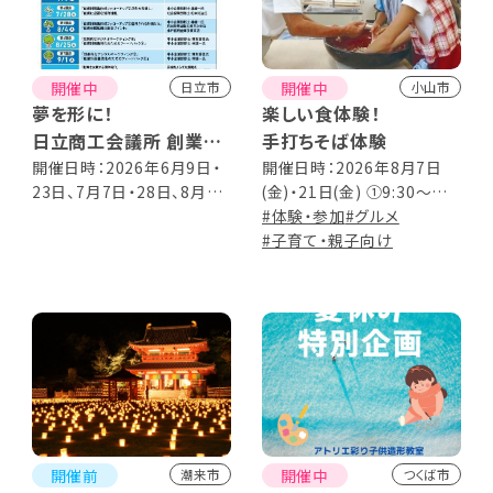
開催中
開催中
日立市
小山市
夢を形に！
楽しい食体験！
日立商工会議所 創業塾
手打ちそば体験
2026 受講生募集
開催日時：2026年6月9日・
開催日時：2026年8月7日
23日、7月7日・28日、8月4
(金)・21日(金) ①9:30～
日・25日、9月1日・8日 ※す
②13:00～
#体験・参加
#グルメ
べて火曜日 ※全8回コース
#子育て・親子向け
18:00～20:00
開催前
開催中
潮来市
つくば市