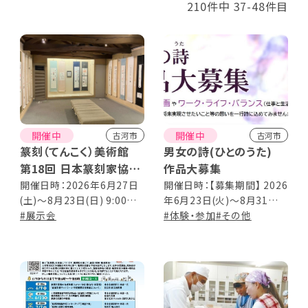
210件中 37-48件目
開催中
開催中
古河市
古河市
篆刻（てんこく）美術館
男女の詩(ひとのうた)
第18回 日本篆刻家協会
作品大募集
役員展
開催日時：2026年6月27日
開催日時：【募集期間】 2026
(土)～8月23日(日) 9:00～
年6月23日(火)～8月31日
17:00 ※入館は16:30まで
#展示会
(月) ※当日消印有効
#体験・参加
#その他