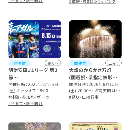
#子育て・親子向け
11:00 ※商品なくなり次第
#体験・参加
#ショッピング
終了
開催前
開催前
那珂市
土浦市
明治安田Ｊ１リーグ 第2
大畑のからかさ万灯
節
(国選択・県指定無形民
「水戸ホーリーホック vs
俗文化財)
開催日時：2026年8月15日
開催日時：2026年8月15日
(土) キックオフ 18:00
(土) 20:00～ ※雨天時は翌
ガンバ大阪」
#体験・参加
#スポーツ
日に順延
#祭り・伝統行事
#子育て・親子向け