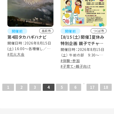
開催前
開催前
高萩市
つくば市
第4回タカハギハナビ
【8/15（土）開催】夏休み
特別企画 親子でチャレ
開催日時：2026年8月15日
(土) 16:00～各種催し／
ンジ！「素粒子をつくろ
開催日時：2026年8月15日
19:00～花火打ち上げ開始
#花火大会
（土） 午前の部 9:30～
う」
予定 ※荒天時は翌16日(日)
11:30 (開場 9:00） 午後の
#体験・参加
に順延、16日も荒天の場合
部 13:15～15:15（開場
#子育て・親子向け
は中止
12:45） プログラム 午前の
部 9:00 開場・受付 9:30 –
9:50 素粒子ミニ講座
1
2
3
4
5
6
17
18
10:00-11:30 素粒子づくり
ワークショップ 午後の部
12:45 開場・受付 13:00-
13:20 素粒子ミニ講座
13:30-15:15 素粒子づくり