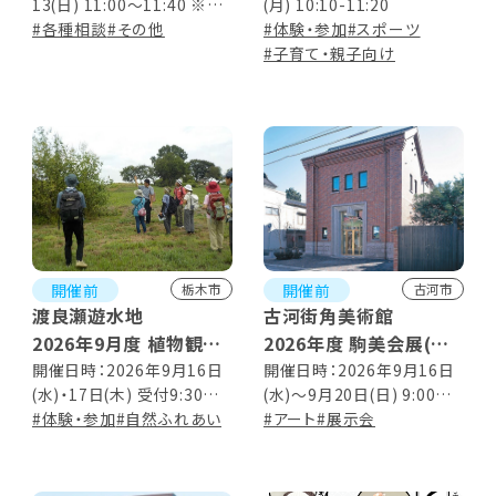
13(日) 11:00～11:40 ※要
(月) 10:10-11:20
事前持込み ※当日持込み不
#各種相談
#その他
#体験・参加
#スポーツ
可
#子育て・親子向け
開催前
開催前
栃木市
古河市
渡良瀬遊水地
古河街角美術館
2026年9月度 植物観察
2026年度 駒美会展(絵
会
画展)
開催日時：2026年9月16日
開催日時：2026年9月16日
(水)・17日(木) 受付9:30～
(水)～9月20日(日) 9:00～
／10:00～12:00
#体験・参加
#自然ふれあい
17:00 (16日は12:00から、
#アート
#展示会
20日は15:00まで)