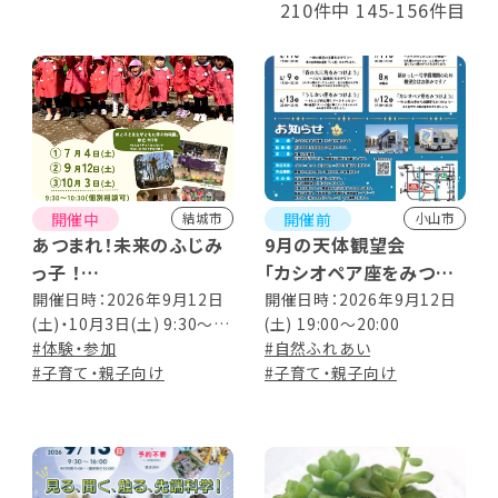
210件中 145-156件目
開催中
開催前
結城市
小山市
あつまれ！未来のふじみ
9月の天体観望会
っ子 ！
「カシオペア座をみつけ
令和9年度 入園希望者
よう」
開催日時：2026年9月12日
開催日時：2026年9月12日
(土)・10月3日(土) 9:30～
(土) 19:00～20:00
向け説明会
10:30 ※個別相談可
#体験・参加
#自然ふれあい
#子育て・親子向け
#子育て・親子向け