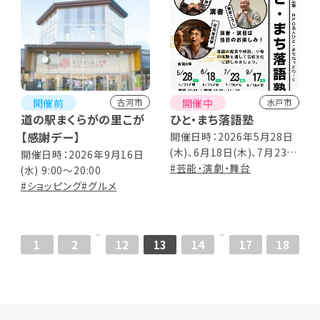
開催前
開催中
古河市
水戸市
道の駅まくらがの里こが
ひと・まち落語塾
【感謝デー】
開催日時：2026年5月28日
(木)、6月18日(木)、7月23日
開催日時：2026年9月16日
(木)、9月17日(木) 13:30～
#芸能・演劇・舞台
(水) 9:00～20:00
14:30（13:00開場）
#ショッピング
#グルメ
1
2
12
13
14
17
18