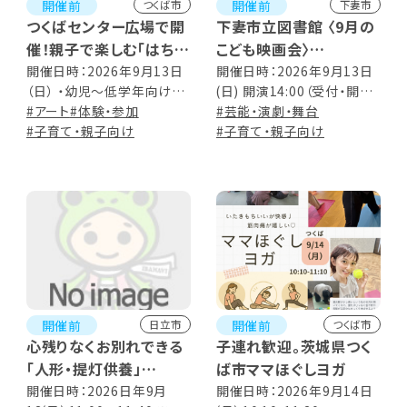
開催前
開催前
つくば市
下妻市
つくばセンター広場で開
下妻市立図書館 〈9月の
催！親子で楽しむ「はちゃ
こども映画会〉
めちゃえのぐあそび」
はたらく細胞!! 2期
開催日時：2026年9月13日
開催日時：2026年9月13日
（日） ・幼児〜低学年向け
(日) 開演14:00（受付・開場
Vol.2 獲得免疫/パイエ
11:00開始（受付10:30〜） ・
#アート
#体験・参加
は開演の15分前から） ※上
#芸能・演劇・舞台
ル板 他1話
小学生向け 14:30開始（受
#子育て・親子向け
映時間 47分
#子育て・親子向け
付14:00〜）
開催前
開催前
日立市
つくば市
心残りなくお別れできる
子連れ歓迎。茨城県つく
「人形・提灯供養」
ば市ママほぐしヨガ
人形・提灯供養祭
開催日時：2026日年9月
開催日時：2026年9月14日