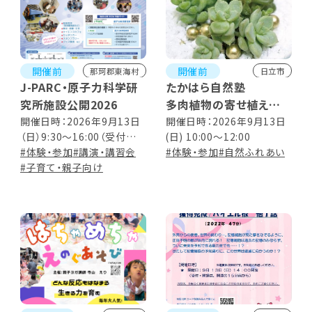
開催前
開催前
那珂郡東海村
日立市
J-PARC・原子力科学研
たかはら自然塾
究所施設公開2026
多肉植物の寄せ植え体
験
開催日時：2026年9月13日
開催日時：2026年9月13日
（日）9:30～16:00（受付
(日) 10:00～12:00
9:00～15:00）
#体験・参加
#講演・講習会
#体験・参加
#自然ふれあい
#子育て・親子向け