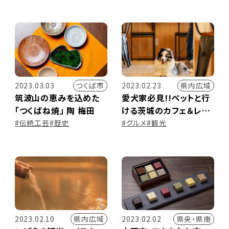
つくば市
県内広域
2023.03.03
2023.02.23
筑波山の恵みを込めた
愛犬家必見!!ペットと行
「つくばね焼」 陶 梅田
ける茨城のカフェ＆レス
トラン特集
#伝統工芸
#歴史
#グルメ
#観光
県内広域
県央・県南
2023.02.10
2023.02.02