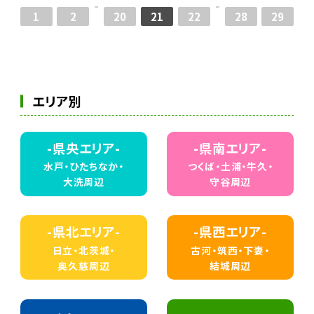
1
2
20
21
22
28
29
エリア別
-県央エリア-
-県南エリア-
水戸・ひたちなか・
つくば・土浦・牛久・
大洗周辺
守谷周辺
-県北エリア-
-県西エリア-
日立・北茨城・
古河・筑西・下妻・
奥久慈周辺
結城周辺