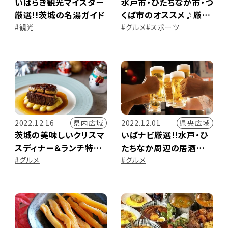
いばらき観光マイスター
水戸市・ひたちなか市・つ
厳選!!茨城の名湯ガイド
くば市のオススメ♪厳選
チョコレート特集
#観光
#グルメ
#スポーツ
県内広域
県央広域
2022.12.16
2022.12.01
茨城の美味しいクリスマ
いばナビ厳選!!水戸・ひ
スディナー＆ランチ特集
たちなか周辺の居酒屋・
2022
レストラン★
#グルメ
#グルメ