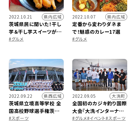
県内広域
県内広域
2022.10.21
2022.10.07
茨城県民に聞いた！干し
定番から変わりダネま
芋＆干し芋スイーツが買
で！魅惑のカレー17選
えるお店
#グルメ
#グルメ
県西広域
大洗町
2022.09.22
2022.09.05
茨城県立境高等学校 全
全国初のカジキ釣り国際
国高校野球選手権茨城
大会『大洗インターナシ
大会ベスト4までの軌跡
ョナル ビルフィッシュ ト
#スポーツ
#グルメ
#イベント
#スポーツ
ーナメント』現地レポート