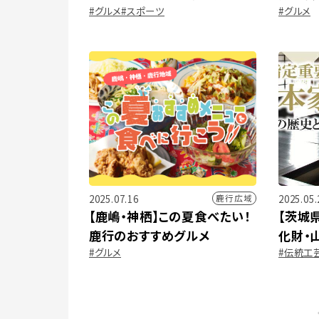
#グルメ
#スポーツ
#グルメ
ムグルメ特集
クショ
2025.07.16
2025.05.
鹿行広域
【鹿嶋・神栖】この夏食べたい！
【茨城
鹿行のおすすめグルメ
化財・
#グルメ
#伝統工
史と暮