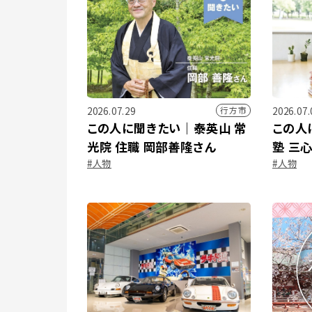
2026.07.29
2026.07.
行方市
この人に聞きたい｜泰英山 常
この人
光院 住職 岡部善隆さん
塾 三
#人物
#人物