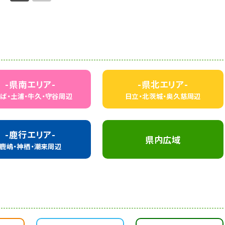
-県南エリア-
-県北エリア-
ば・土浦・牛久・
守谷周辺
日立・北茨城・
奥久慈周辺
-鹿行エリア-
県内広域
鹿嶋・神栖・潮来周辺