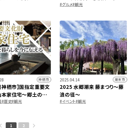
#グルメ
#観光
ン
に新たな観光拠点誕生
28
2025.04.14
神栖市
潮来市
県神栖市】国指定重要文
2025 水郷潮来 藤まつり～藤
山本家住宅～郷土の歴
浪の径～
芸
#歴史
#観光
#イベント
#観光
らしを今に伝える～
1
2