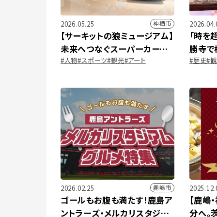
2026.05.25
2026.04.
神栖市
【サーキットの狼ミュージアム】
「時を
未来へつなぐスーパーカーの
勝寺で
#人物
#スポーツ
#観光
#アート
#歴史
#
鼓動と車文化のバトン
歩き
2026.02.25
2025.12.
鹿嶋市
ゴールもお腹も満たす！鹿島ア
【鹿嶋
ントラーズ・メルカリスタジア
分へ。