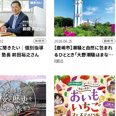
02
2026.06.25
神栖市
鹿嶋市
に聞きたい｜個別指導
【鹿嶋市】潮騒と自然に包まれ
心 塾長 前田裕之さん
るひととき「大野潮騒はまなす
#観光
公園」へ！