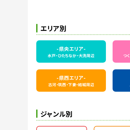
エリア別
-県央エリア-
水戸・ひたちなか・
大洗周辺
つく
-県西エリア-
古河・筑西・下妻・
結城周辺
ジャンル別