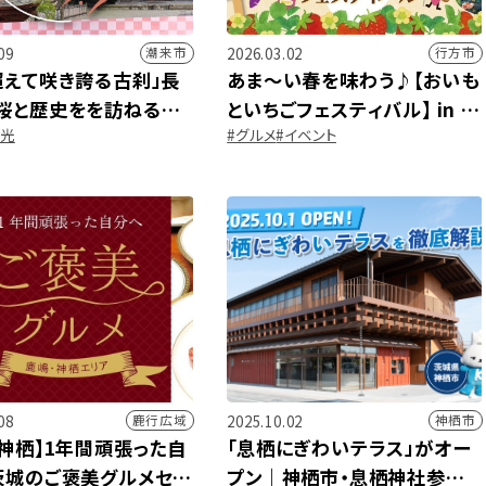
09
2026.03.02
潮来市
行方市
超えて咲き誇る古刹」長
あま～い春を味わう♪【おいも
桜と歴史をを訪ねる春
といちごフェスティバル】 in ら
観光
#グルメ
#イベント
ぽっぽ なめがたファーマーズ
ヴィレッジ
08
2025.10.02
鹿行広域
神栖市
・神栖】1年間頑張った自
「息栖にぎわいテラス」がオー
茨城のご褒美グルメセレ
プン｜神栖市・息栖神社参道