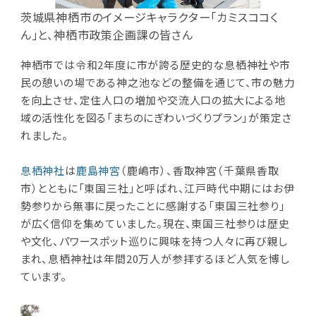
茨城県神栖市のイメージキャラクター「カミスココく
ん」と、神栖市政策企画課の皆さん
神栖市では令和2年度に市が誇る歴史的な息栖神社や市
民の憩いの場である神之池などの整備を通じて、市の魅力
を向上させ、定住人口の増加や交流人口の拡大による地
域の活性化を図る「まちのにぎわいづくりプラン」が策定さ
れました。
息栖神社
は
鹿島神宮
（鹿嶋市）、香取神宮（千葉県香取
市）とともに「東国三社」と呼ばれ、江戸時代中期にはお伊
勢参りから無事に戻ったことに感謝する「東国三社参り」
が広く信仰を集めていました。現在、東国三社参りは歴史
や文化、パワースポット巡りに興味を持つ人々に再び親し
まれ、息栖神社は年間20万人が参拝するほど人気を博し
ています。