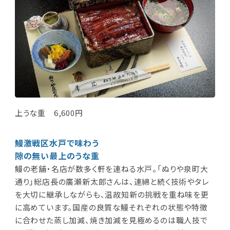
上うな重 6,600円
鰻激戦区水戸で味わう
隙の無い最上のうな重
鰻の老舗・名店が数多く軒を連ねる水戸。「ぬりや泉町大
通り」総店長の廣瀬新太郎さんは、連綿と続く技術やタレ
を大切に継承しながらも、温故知新の挑戦を重ね味を更
に高めています。国産の良質な鰻それぞれの状態や特徴
に合わせた蒸し加減、焼き加減を見極めるのは職人技で