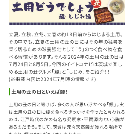
立夏、立秋、立冬、立春の約18日前からはじまる土用。
その中でも、立夏の土用の丑の日にはその年の猛暑を
乗り切るための滋養強壮として「う」のつく食べ物を食
べる習慣があります。そんな2024年の土用の丑の日は
７月24日と8月5日。今回のイイトコナビは茨城で楽し
める土用の丑グルメ「鰻」と「しじみ」をご紹介！！
(※掲載内容は2024年7月時の情報です)
土用の丑の日といえば鰻！
土用の丑の日と聞けば、多くの人が思い浮かべる「鰻」。実
は土用の丑の日に鰻を食べるきっかけを作ったと言われる
のは、江戸時代のかの有名な発明家・平賀源内という説が
あるのだそう。そして、茨城は元々天然鰻が獲れる場所で