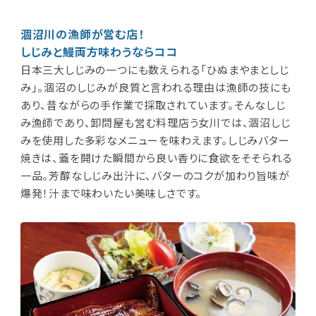
涸沼川の漁師が営む店！
しじみと鰻両方味わうならココ
日本三大しじみの一つにも数えられる「ひぬまやまとしじ
み」。涸沼のしじみが良質と言われる理由は漁師の技にも
あり、昔ながらの手作業で採取されています。そんなしじ
み漁師であり、卸問屋も営む料理店う女川では、涸沼しじ
みを使用した多彩なメニューを味わえます。しじみバター
焼きは、蓋を開けた瞬間から良い香りに食欲をそそられる
一品。芳醇なしじみ出汁に、バターのコクが加わり旨味が
爆発！汁まで味わいたい美味しさです。