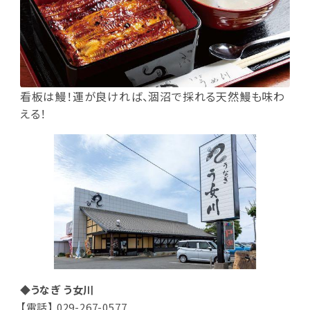
看板は鰻！運が良ければ、涸沼で採れる天然鰻も味わ
える！
◆うなぎ う女川
【電話】 029-267-0577