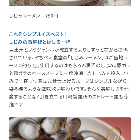
しじみラーメン 750円
これぞシンプルイズベスト！
しじみの旨味ほとばしる一杯
貝出汁というジャンルが確立するよりもずっと前から提供
されている、やちべえ食堂の「しじみラーメン」はご当地ラ
ーメン的存在。使用するのはもちろん涸沼のしじみ。豚ガラ
と鶏ガラのベーススープに一度冷凍したしじみを投入。小
鍋で一杯ずつ煮立たせ仕上げるスープはシンプルながら
染み渡るような滋味深い味わいです。そんな美味しさを邪
魔することなく引き立てる川﨑製麺所のストレート麺も秀
逸です