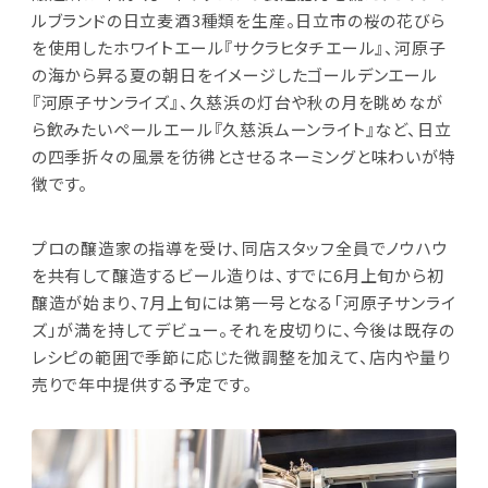
ルブランドの日立麦酒3種類を生産。日立市の桜の花びら
を使用したホワイトエール『サクラヒタチエール』、河原子
の海から昇る夏の朝日をイメージしたゴールデンエール
『河原子サンライズ』、久慈浜の灯台や秋の月を眺めなが
ら飲みたいペールエール『久慈浜ムーンライト』など、日立
の四季折々の風景を彷彿とさせるネーミングと味わいが特
徴です。
プロの醸造家の指導を受け、同店スタッフ全員でノウハウ
を共有して醸造するビール造りは、すでに6月上旬から初
醸造が始まり、7月上旬には第一号となる「河原子サンライ
ズ」が満を持してデビュー。それを皮切りに、今後は既存の
レシピの範囲で季節に応じた微調整を加えて、店内や量り
売りで年中提供する予定です。