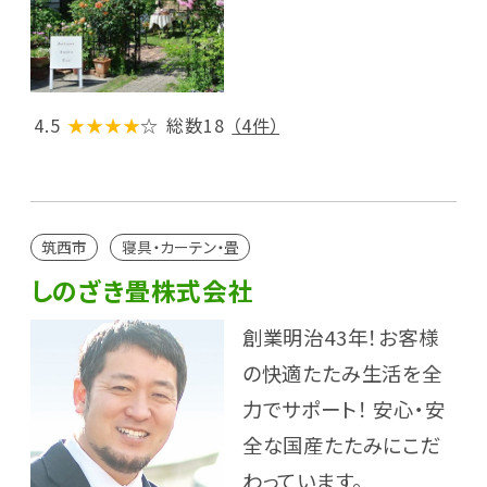
4.5
★★★★
☆
総数18
（4件）
筑西市
寝具・カーテン・畳
しのざき畳株式会社
創業明治43年！お客様
の快適たたみ生活を全
力でサポート！ 安心・安
全な国産たたみにこだ
わっています。