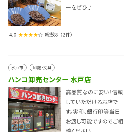
ーをぜひ♪
4.0
★★★★
☆
総数8
（2件）
水戸市
印鑑・文具
ハンコ卸売センター 水戸店
高品質なのに安い！信頼
していただけるお店で
す。実印、銀行印等当日
お渡し可能ですのでご相
談ください。