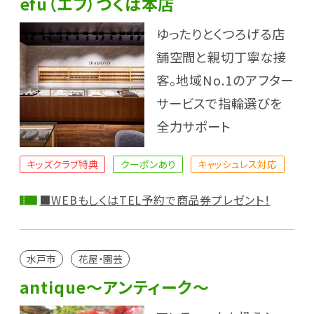
efu（エフ）つくば本店
ゆったりとくつろげる店
舗空間と親切丁寧な接
客。地域No.1のアフター
サービスで指輪選びを
全力サポート
キッズクラブ特典
クーポンあり
キャッシュレス対応
■WEBもしくはTEL予約で商品券プレゼント！
水戸市
花屋・園芸
antique～アンティーク～