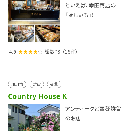
といえば、幸田商店の
「ほしいも」！
4.9
★★★★
☆
総数73
（15件）
那珂市
雑貨
骨董
Country House K
アンティークと薔薇雑貨
のお店