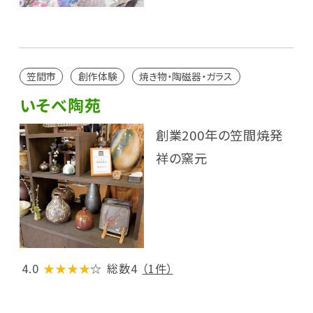
笠間市
創作体験
焼き物・陶磁器・ガラス
いそべ陶苑
創業200年の笠間焼発
祥の窯元
4.0
★★★★
☆
総数4
（1件）