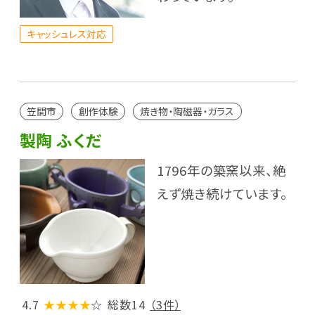
キャッシュレス対応
笠間市
創作体験
焼き物・陶磁器・ガラス
製陶 ふくだ
1796年の築窯以来、絶
えず焼き続けています。
4.7
★★★★
☆
総数14
（3件）