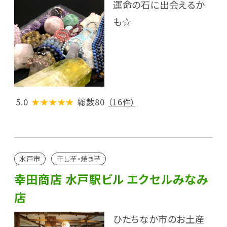
運命の石に出会えるか
も☆
5.0
★★★★★
総数80
（16件）
水戸市
干し芋・焼き芋
幸田商店 水戸駅ビル エクセルみなみ
店
ひたちなか市のお土産