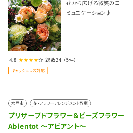
花から広げる微笑みコ
ミュニケーション♪
4.8
★★★★
☆
総数24
（5件）
キャッシュレス対応
水戸市
花・フラワーアレンジメント教室
プリザーブドフラワー＆ビーズフラワー
Abientot ～アビアント～