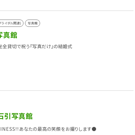
ブライダル関連)
写真館
写真館
完全貸切で祝う『写真だけ』の結婚式
石引写真館
PINESS!!あなたの最高の笑顔をお撮りします●