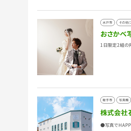
水戸市
その他(
おさかべ
1日限定2組の
取手市
写真館
株式会社
●写真でHAP