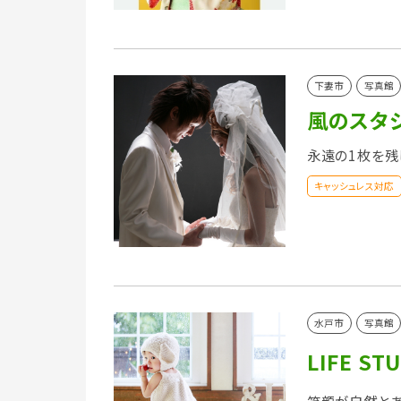
下妻市
写真館
風のスタジ
永遠の1枚を残
キャッシュレス対応
水戸市
写真館
LIFE S