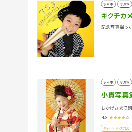
水戸市
写真館
キクチカ
記念写真撮って
水戸市
写真館
小貫写真館
おかげさまで創
4.8
★★★★
☆
キャッシュレス対応