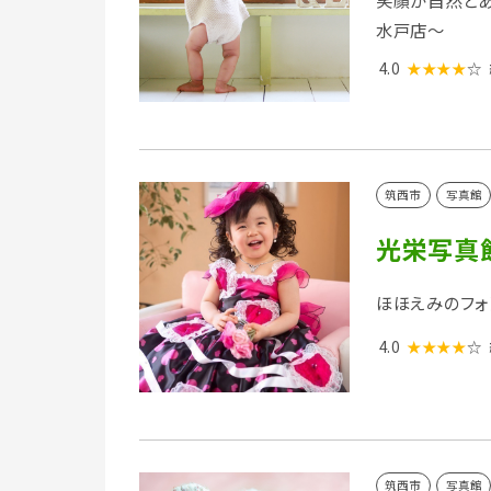
笑顔が自然とあ
水戸店～
4.0
★★★★
☆
筑西市
写真館
光栄写真
ほほえみのフォ
4.0
★★★★
☆
筑西市
写真館