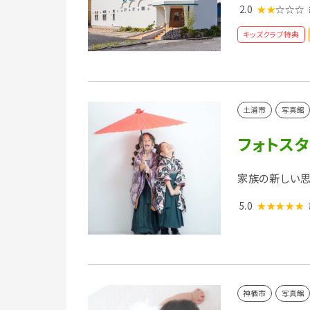
2.0
★★
☆☆☆
キッズクラブ特典
土浦市
写真館
フォトスタジ
家族の新しい思
5.0
★★★★★
神栖市
写真館