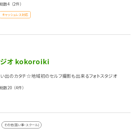
総数4
（2件）
キャッシュレス対応
オ kokoroiki
い出のカタチ☆地域初のセルフ撮影も出来るフォトスタジオ
総数20
（4件）
その他(習い事・スクール)