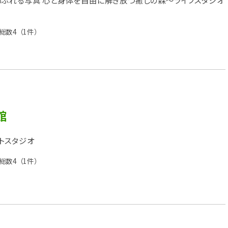
ふれる写真 心と身体を自由に解き放つ癒しの森～ライフスタジオ
総数4
（1件）
館
トスタジオ
総数4
（1件）