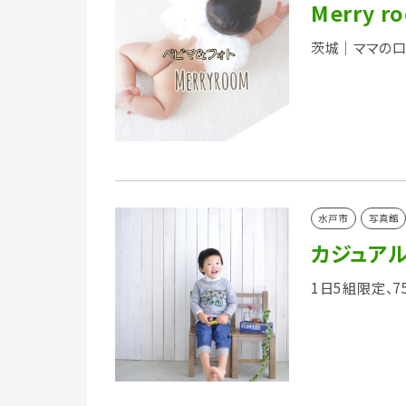
Merry r
茨城｜ママの口
水戸市
写真館
カジュアル
1日5組限定、