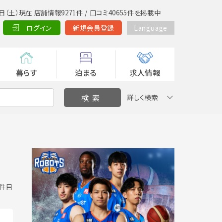
日（土）現在 店舗情報9271件 / 口コミ40655件を掲載中
ログイン
新規会員登録
Language
暮らす
泊まる
求人情報
詳しく検索
0 件目