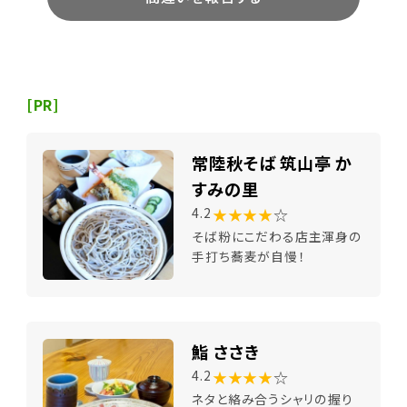
[PR]
常陸秋そば 筑山亭 か
すみの里
★★★★
☆
4.2
そば粉にこだわる店主渾身の
手打ち蕎麦が自慢！
鮨 ささき
★★★★
☆
4.2
ネタと絡み合うシャリの握り