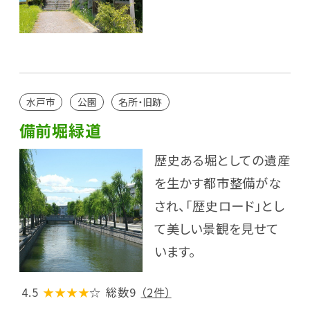
水戸市
公園
名所・旧跡
備前堀緑道
歴史ある堀としての遺産
を生かす都市整備がな
され、「歴史ロード」とし
て美しい景観を見せて
います。
4.5
★★★★
☆
総数9
（2件）