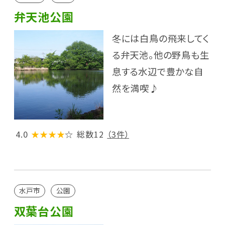
弁天池公園
冬には白鳥の飛来してく
る弁天池。他の野鳥も生
息する水辺で豊かな自
然を満喫♪
4.0
★★★★
☆
総数12
（3件）
水戸市
公園
双葉台公園