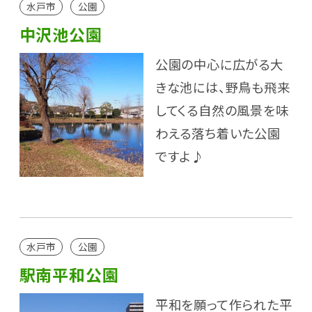
水戸市
公園
中沢池公園
公園の中心に広がる大
きな池には、野鳥も飛来
してくる自然の風景を味
わえる落ち着いた公園
ですよ♪
水戸市
公園
駅南平和公園
平和を願って作られた平