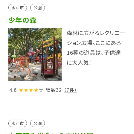
水戸市
公園
少年の森
森林に広がるレクリエー
ション広場。ここにある
16種の遊具は、子供達
に大人気！
4.6
★★★★
☆
総数32
（7件）
水戸市
公園