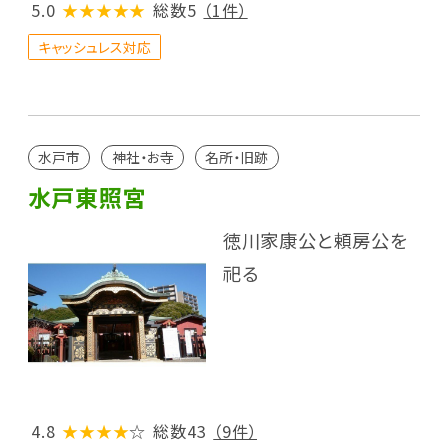
5.0
★★★★★
総数5
（1件）
キャッシュレス対応
水戸市
神社・お寺
名所・旧跡
水戸東照宮
徳川家康公と頼房公を
祀る
4.8
★★★★
☆
総数43
（9件）