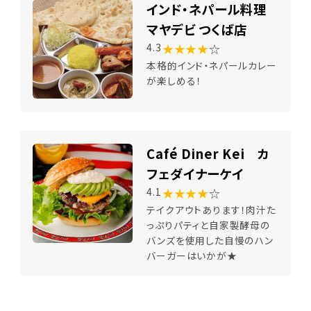
インド・ネパール料理
マヤデビ つくば店
★★★★
☆
4.3
本格的インド・ネパールカレー
が楽しめる！
Café Diner Kei カ
フェダイナーケイ
★★★★
☆
4.1
テイクアウトあります！肉汁た
っぷりパティと自家製酵母の
バンズを使用した自慢のハン
バーガーはいかが★