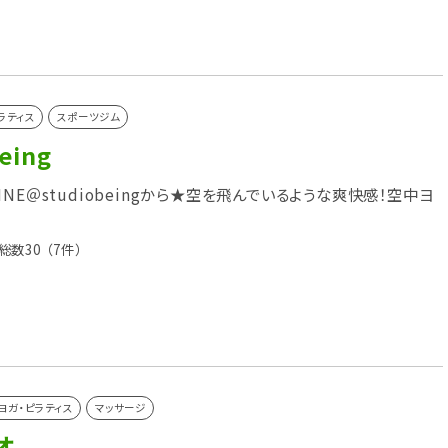
ラティス
スポーツジム
eing
NE＠studiobeingから★空を飛んでいるような爽快感！空中ヨ
♪
総数30
（7件）
ヨガ・ピラティス
マッサージ
オ