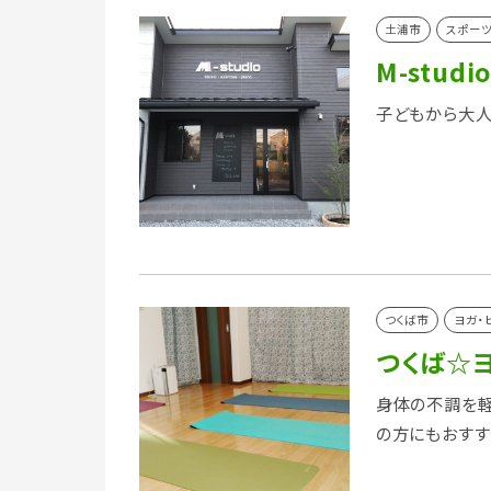
土浦市
スポー
M-studi
子どもから大人
つくば市
ヨガ・
つくば☆ヨ
身体の不調を軽
の方にもおすす