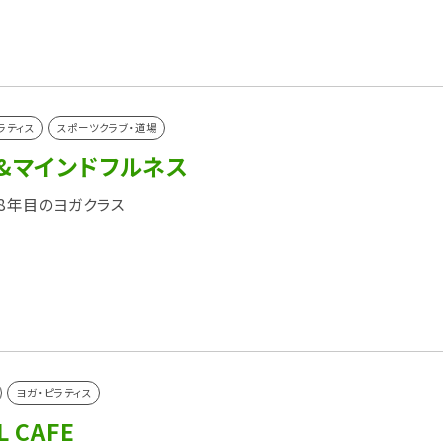
ラティス
スポーツクラブ・道場
&マインドフルネス
 8年目のヨガクラス
ヨガ・ピラティス
 CAFE