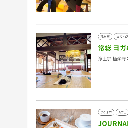
常総市
ヨガ・ピ
常総 ヨガ
浄土宗 極楽寺
つくば市
カフェ
JOURNAL