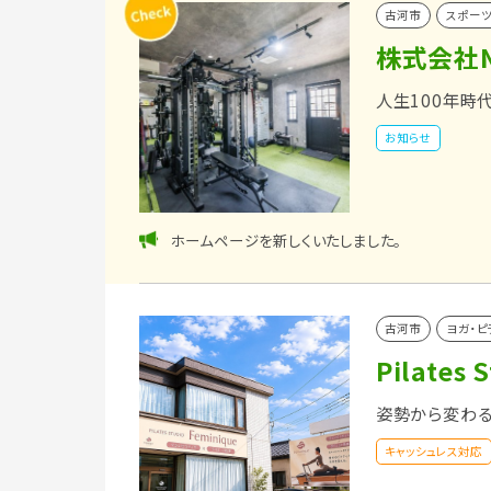
古河市
スポー
株式会社Na
人生100年時
お知らせ
ホームページを新しくいたしました。
古河市
ヨガ・ピ
Pilates 
姿勢から変わる
キャッシュレス対応