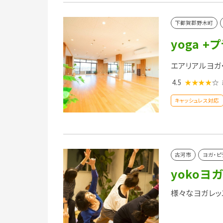
下都賀郡野木町
yoga +
エアリアルヨガ
4.5
★★★★
☆
キャッシュレス対応
古河市
ヨガ・ピ
yokoヨ
様々なヨガレッ