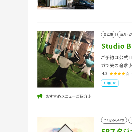
日立市
ヨガ・ピ
Studio B
ご予約は公式LI
ガで美の追求
4.3
★★★★
☆
お知らせ
おすすめメニューご紹介♪
つくばみらい市
FPスタジ