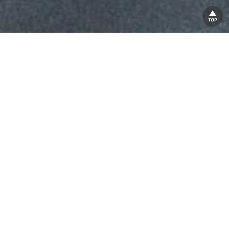
人生を、最後まで自分らしく。
人生は、長く生きることがゴールではありません。
最後まで自分の足で歩き、好きな人と笑い、
やりたいことを楽しめること。
その積み重ねこそが、本当の豊かさだと私たちは考えていま
す。
運動、睡眠、栄養。
そのすべてを通して、一人でも多くの人が「もっと早く始めれ
ばよかった」という後悔をすることなく、
人生を最後まで謳歌できる未来をつくる。それが私たちの使
命です。
About