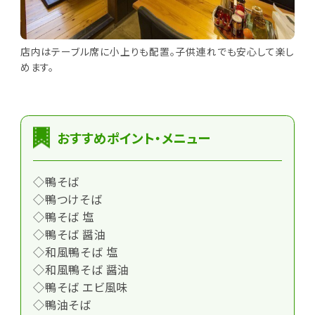
店内はテーブル席に小上りも配置。子供連れでも安心して楽し
めます。
おすすめポイント・メニュー
◇鴨そば
◇鴨つけそば
◇鴨そば 塩
◇鴨そば 醤油
◇和風鴨そば 塩
◇和風鴨そば 醤油
◇鴨そば エビ風味
◇鴨油そば