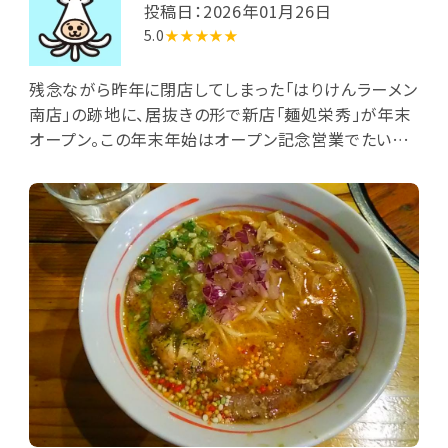
投稿日：2026年01月26日
5.0
★★★★★
残念ながら昨年に閉店してしまった「はりけんラーメン
南店」の跡地に、居抜きの形で新店「麺処栄秀」が年末
オープン。この年末年始はオープン記念営業でたいへ
ん混雑していたようなので、少し時期をずらし、今月中
旬の日曜昼に初めて訪問しました。ここも「はりけんラ
ーメン」の特徴を引き継いでおり(店外の花輪の一つは
「はりけんラーメン」店主よりの贈花)、鶏白湯メインの
ラーメンを専ら提供しているようです。入口入って直ぐ
の券売機で「鶏白湯鶏そば塩」を選択(今どきらしくQR
コードで事前注文・決済も可能のよう)。前のお店と比
べ卓子数が少なく、広々とした感じ(カウンター席も無
くなっている)。胡蝶蘭等の開店祝いの花カゴがそここ
こに飾られていて初々しいです。また店内片隅にあるウ
ォーターサーバにはカットレモンが浮き、セルフ利用で
レモン水が飲めるようになっています。ロースター付(?)