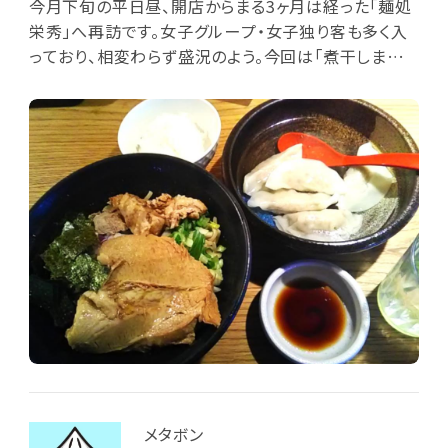
今月下旬の平日昼、開店からまる3ヶ月は経った「麺処
栄秀」へ再訪です。女子グループ・女子独り客も多く入
っており、相変わらず盛況のよう。今回は「煮干しまぜそ
ば(追い飯付き)」とクーポン水餃子を注文し、カウンタ
ー席に着きました。ウォーターサーバのレモン水を飲み
つつ、10分ほど待って水餃子到来。約8cm幅の大きめ
の餃子5個がお湯に浸かっており、肉の多い餡もたっぷ
り。肉汁が染み出しているのか、お湯にも淡い味が付い
ていました。次いでまぜそばと追い飯が一緒に到来。極
太麺が少量の煮干し醤油ダレに浸り、1cm超厚の大き
な一枚板の豚バラ叉焼1枚と角切り豚バラ叉焼数個、
刻み紫タマネギ、刻み青梗菜、刻み四角海苔が麺上に
載っています。煮干し醤油ダレの旨味が強く、混ぜた麺
が実に美味しい。大きな叉焼にも満足し、さらに追い飯
を投入して余さず食べ尽くしました。肉の充実した水餃
子と合わせて満腹です。
メタボン