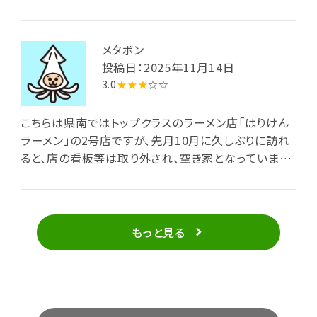
の卓子席に着いて待つこと10分ほど、来月のみ有効な
水餃子無料券とともに熱々丼が到来。中細麺が浸る鶏
白湯には橙色の油膜が浮いており、具材は叉焼2種(角
メタボン
切り叉焼と約1cm厚の板状の叉焼)、穂先メンマ、刻み
投稿日：2025年11月14日
紫タマネギ、刻み青梗菜、それにカラフルな小粒あられ
3.0
★★★
☆☆
が多数。白湯は単なる鶏塩でなく、洋風スープの様な
複雑な味わいで実に美味しい。あっと言う間に完食完
こちらは県南ではトップクラスのラーメン店「はりけん
飲となりました。
ラーメン」の2号店ですが、先月10月に久しぶりに訪れ
ると、店の看板等は取り外され、空き家となっていまし
た。他のwebサイトの情報によると、今夏8月末までに
は閉店してしまったそうです。美味いラーメンが食べら
れ、何度も通ったところだけにとても残念です。
もっと見る