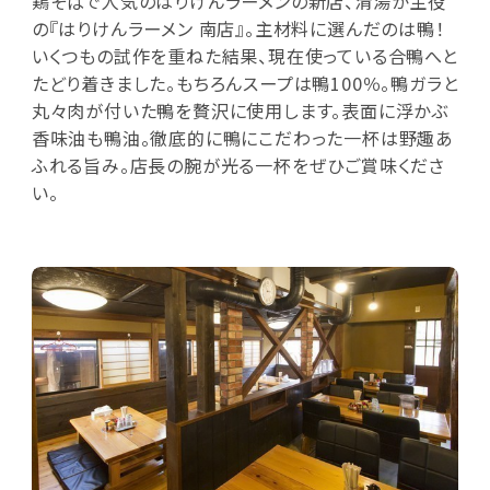
鶏そばで人気のはりけんラーメンの新店、清湯が主役
の『はりけんラーメン 南店』。主材料に選んだのは鴨！
いくつもの試作を重ねた結果、現在使っている合鴨へと
たどり着きました。もちろんスープは鴨100％。鴨ガラと
丸々肉が付いた鴨を贅沢に使用します。表面に浮かぶ
香味油も鴨油。徹底的に鴨にこだわった一杯は野趣あ
ふれる旨み。店長の腕が光る一杯をぜひご賞味くださ
い。