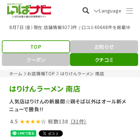
Language
8月7日（金）現在 店舗情報9273件 / 口コミ40648件を掲載中
TOP
お知らせ
クーポン
クチコミ
ホーム
お店情報TOP
はりけんラーメン 南店
はりけんラーメン 南店
人気店はりけんの新展開☆鶏そば以外はオール新メ
ニューで勝負!!
4.5
★★★★
☆
総数138
（31件）