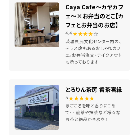
Caya Cafe～カヤカフ
ェ～×お弁当のとこ【カ
フェとお弁当のお店】
★★★★
☆
4.4
茨城県民文化センター内の、
テラス席もあるおしゃれカフ
ェ。お弁当注文・テイクアウト
も承っております
とろりん茶房 香茶喜縁
★★★★★
5
まごころを味と香りにこめ
て… 煎茶や抹茶など様々な
お茶と絶品かき氷を！