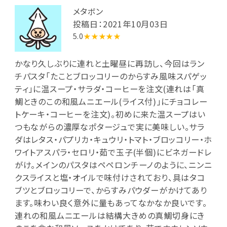
メタボン
投稿日：2021年10月03日
5.0
★★★★★
かなり久しぶりに連れと土曜昼に再訪し、今回はラン
チパスタ「たことブロッコリーのからすみ風味スパゲッ
ティ」に温スープ・サラダ・コーヒーを注文(連れは「真
鯛ときのこの和風ムニエール(ライス付)」にチョコレー
トケーキ・コーヒーを注文)。初めに来た温スープはい
つもながらの濃厚なポタージュで実に美味しい。サラ
ダはレタス・パプリカ・キュウリ・トマト・ブロッコリー・ホ
ワイトアスパラ・セロリ・茹で玉子(半個)にビネガードレ
がけ。メインのパスタはペペロンチーノのように、ニンニ
クスライスと塩・オイルで味付けされており、具はタコ
ブツとブロッコリーで、からすみパウダーがかけてあり
ます。味わい良く意外に量もあってなかなか良いです。
連れの和風ムニエールは結構大きめの真鯛切身にき