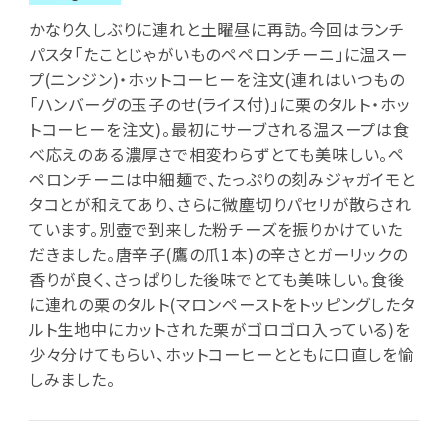
かなり久しぶりに連れと土曜昼に再訪。今回はランチ
パスタ「たことじゃがいものペペロンチーニ」に温スー
プ(ニンジン)・ホットコーヒーを注文(連れはいつもの
「ハンバーグの玉子のせ(ライス付)」に栗のタルト・ホッ
トコーヒーを注文)。最初にサーブされる温スープは食
べ応えのある濃厚さで相変わらずとても美味しい。ペ
ペロンチーニは中細麺で、たっぷりの刻みジャガイモと
タコとが和えてあり、さらに微塵切りパセリが散らされ
ています。別壺で到来した粉チーズを振りかけていた
だきました。唐辛子(鷹の爪1本)の辛さとガーリックの
香りが良く、さっぱりした後味でとても美味しい。食後
に連れの栗のタルト(マロンペーストをトッピングしたタ
ルト生地中にカットされた栗がゴロゴロ入っている)を
少々分けてもらい、ホットコーヒーとともに口直しを愉
しみました。