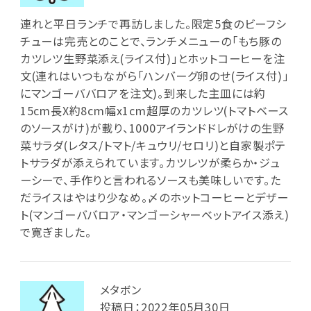
連れと平日ランチで再訪しました。限定5食のビーフシ
チューは完売とのことで、ランチメニューの「もち豚の
カツレツ生野菜添え(ライス付)」とホットコーヒーを注
文(連れはいつもながら「ハンバーグ卵のせ(ライス付)」
にマンゴーババロアを注文)。到来した主皿には約
15cm長X約8cm幅x1cm超厚のカツレツ(トマトベース
のソースがけ)が載り、1000アイランドドレがけの生野
菜サラダ(レタス/トマト/キュウリ/セロリ)と自家製ポテ
トサラダが添えられています。カツレツが柔らか・ジュ
ーシーで、手作りと言われるソースも美味しいです。た
だライスはやはり少なめ。〆のホットコーヒーとデザー
ト(マンゴーババロア・マンゴーシャーベットアイス添え)
で寛ぎました。
メタボン
投稿日：2022年05月30日