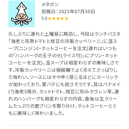
メタボン
投稿日：2023年07月30日
5.0
★★★★★
久しぶりに連れと土曜昼に再訪し、今回はランチパスタ
「海老と完熟トマトと枝豆の冷製カッペリーニ」に温ス
ープ(ニンジン)・ホットコーヒーを注文(連れはいつも
の「ハンバーグの玉子のせ(ライス付)」にプリン・ホット
コーヒーを注文)。温スープは相変わらずの美味しさで
す。冷製カッペリーニは極細麺でよく冷えてさっぱりし
た味わい。ソースにはやや辛く感じるほどにガーリック
が加わっており、夏バテにも良さそうです。具はバナメイ
(?)海老3尾分、カットトマト、枝豆に刻みホウレン草。連
れのハンバーグも相変わらずの内容。食後は生クリー
ムたっぷりの壺プリンを取り分け、ホットコーヒーとと
もに美味しく味わいました。