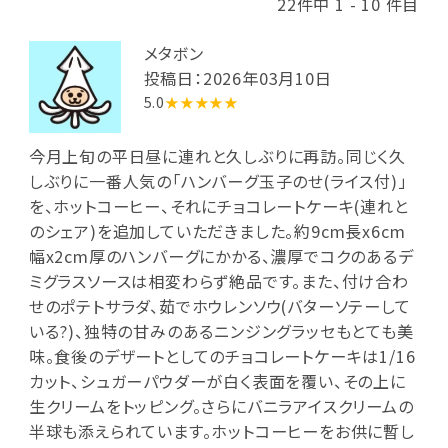
22件中 1 - 10 件目
メタボン
投稿日：2026年03月10日
5.0
★★★★★
今月上旬の平日昼に連れと久しぶりに再訪。同じく久
しぶりに一番人気の「ハンバーグ玉子のせ(ライス付)」
を、ホットコーヒー、それにチョコレートケーキ(連れと
のシェア)を追加していただきました。約9cm長x6cm
幅x2cm厚のハンバーグにかかる、濃厚でコクのあるデ
ミグラスソースは相変わらず絶品です。また、付け合わ
せのポテトサラダ、茹でホウレンソウ(バターソテーして
いる?)、独特の甘みのあるニンジングラッセもとても美
味。食後のデザートとしてのチョコレートケーキは1/16
カット、シュガーパウダーが白く表面を覆い、その上に
生クリームをトッピング。さらにバニラアイスクリームの
半球も添えられています。ホットコーヒーをお供に暫し