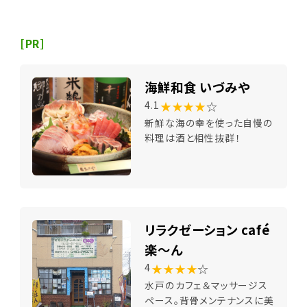
[PR]
海鮮和食 いづみや
★★★★
☆
4.1
新鮮な海の幸を使った自慢の
料理は酒と相性抜群！
リラクゼーション café
楽～ん
★★★★
☆
4
水戸のカフェ＆マッサージス
ペース。背骨メンテナンスに美