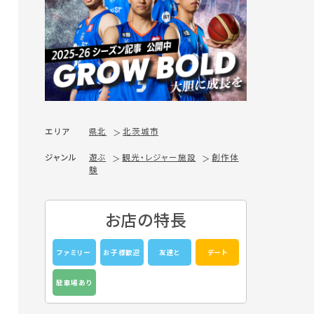
エリア
県北
北茨城市
ジャンル
遊ぶ
観光・レジャー施設
創作体
験
お店の特長
ファミリー
お子様歓迎
友達と
デート
駐車場あり