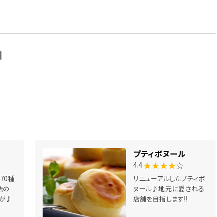
N
プティボヌール
★★★★
☆
4.4
70種
リニューアルしたプティボ
法の
ヌール♪地元に愛される
が♪
店舗を目指します!!