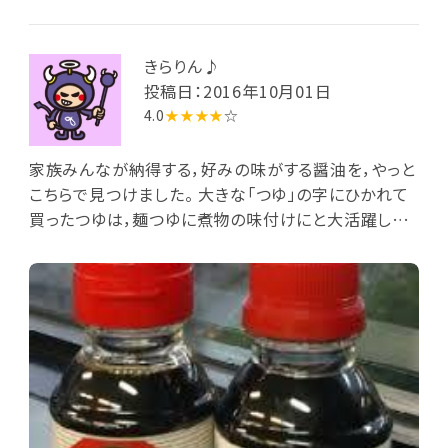
きらりん♪
投稿日：2016年10月01日
4.0
★★★★
☆
家族みんなが納得する，好みの味がする醤油を，やっと
こちらで見つけました。 大きな「つゆ」の字にひかれて
買ったつゆは，麺つゆに煮物の味付けにと大活躍して
います。 いばナビクーポンでミニサイズ醤油をいただき
ましたので，一挙両得どころか三得でした。