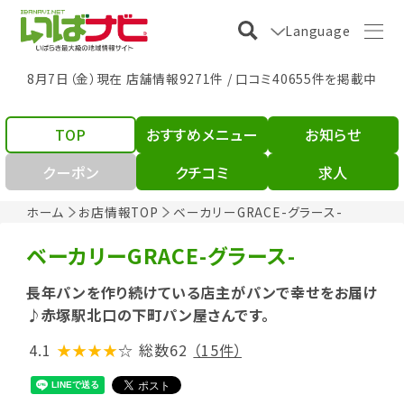
Language
8月7日（金）現在 店舗情報9271件 / 口コミ40655件を掲載中
TOP
おすすめメニュー
お知らせ
クーポン
クチコミ
求人
ホーム
お店情報TOP
ベーカリーGRACE-グラース-
ベーカリーGRACE-グラース-
長年パンを作り続けている店主がパンで幸せをお届け
♪赤塚駅北口の下町パン屋さんです。
4.1
★★★★
☆
総数62
（15件）