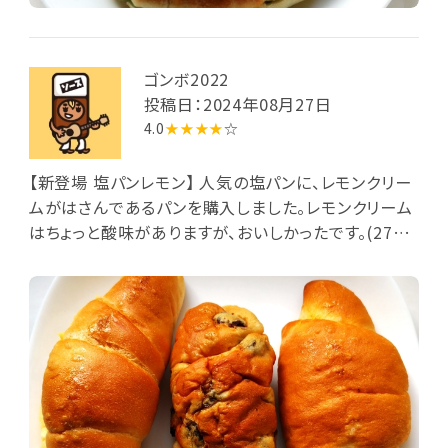
ゴンボ2022
投稿日：2024年08月27日
4.0
★★★★
☆
【新登場 塩パンレモン】 人気の塩パンに、レモンクリー
ムがはさんであるパンを購入しました。レモンクリーム
はちょっと酸味がありますが、おいしかったです。(270
円) その他に、塩パンレーズン(162円)と常陸国お米塩
パン(162円)を購入しました。 塩パンレーズンは、小さ
めですが、レーズンはたっぷり練り込まれていました。
「常陸国」とついたパンは、茨城産小麦と水戸産米粉を
使って焼き上げたパンだそうです。 改めて、塩パンの種
類がたくさんあるなと感じました。今回購入しませんで
したが、夏季限定で「塩パンずんだ」というパンもありま
した。