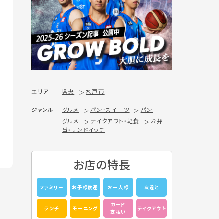
エリア
県央
水戸市
ジャンル
グルメ
パン・スイーツ
パン
グルメ
テイクアウト・軽食
お弁
当・サンドイッチ
お店の特長
ファミリー
お子様歓迎
お一人様
友達と
カード
ランチ
モーニング
テイクアウト
支払い