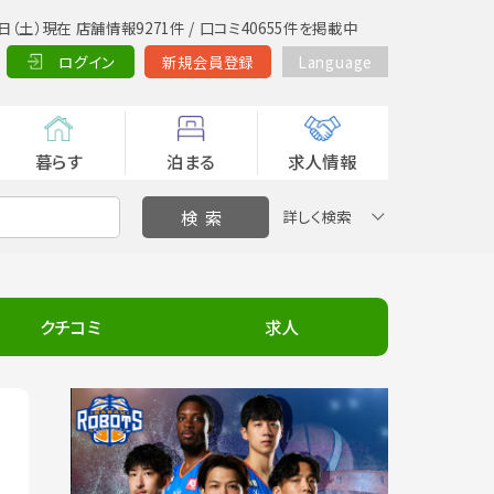
日（土）現在 店舗情報9271件 / 口コミ40655件を掲載中
ログイン
新規会員登録
Language
暮らす
泊まる
求人情報
詳しく検索
クチコミ
求人