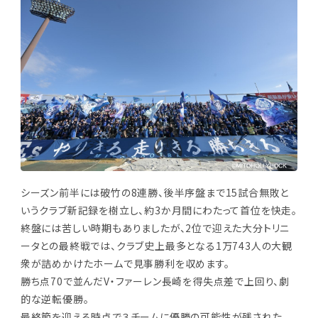
シーズン前半には破竹の8連勝、後半序盤まで15試合無敗と
いうクラブ新記録を樹立し、約3か月間にわたって首位を快走。
終盤には苦しい時期もありましたが、2位で迎えた大分トリニ
ータとの最終戦では、クラブ史上最多となる1万743人の大観
衆が詰めかけたホームで見事勝利を収めます。
勝ち点70で並んだV・ファーレン長崎を得失点差で上回り、劇
的な逆転優勝。
最終節を迎える時点で３チームに優勝の可能性が残された、