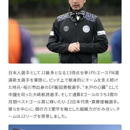
日本人選手としてJ2最多となる13得点を挙げたエースFW渡
邉新太選手を筆頭に、ピッチ上で献身的にチームを支え続け
た地元・桜川市出身のDF飯田貴敬選手、“水戸の心臓”として
中盤を司った大崎航詩選手、そして通算8ゴールのうち3度の
月間ベストゴール賞に輝いたU-22日本代表・齋藤俊輔選手。
彼らを中心に、個の力と堅守を軸とした組織力がかみ合い、チ
ームはJ2リーグを席巻しました。