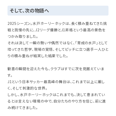
そして、次の物語へ
2025シーズン。水戸ホーリーホックは、長く積み重ねてきた挑
戦と我慢の先に、J2リーグ優勝とJ1昇格という最高の景色を
つかみ取りました。
それは決して一瞬の勢いや偶然ではなく、「育成の水戸」として
培ってきた哲学、現場の覚悟、そしてピッチに立つ選手一人ひと
りの積み重ねが結実した結果でした。
歓喜の瞬間を迎えた今も、クラブはすでに次を見据えていま
す。
J1という日本サッカー最高峰の舞台は、これまで以上に厳し
く、そして刺激的な世界。
しかし、水戸ホーリーホックはこれまでも、決して恵まれてい
るとは言えない環境の中で、自分たちのやり方を信じ、前に進
み続けてきました。