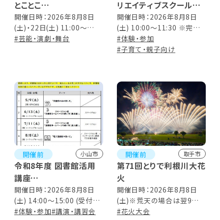
とことこ
リエイティブスクール
保護猫譲渡会
スコップスクール親子体
開催日時：2026年8月8日
開催日時：2026年8月8日
(土)・22日(土) 11:00～
(土) 10:00～11:30 ※完全
験教室
14:00
#芸能・演劇・舞台
予約制
#体験・参加
#子育て・親子向け
開催前
開催前
小山市
取手市
令和8年度 図書館活用
第71回とりで利根川大花
講座
火
第4回 「電子図書館の使
開催日時：2026年8月8日
開催日時：2026年8月8日
(土) 14:00～15:00 (受付
(土)※荒天の場合は翌9日
い方」
13:50～)
#体験・参加
#講演・講習会
(日)に延期 花火19:00～
#花火大会