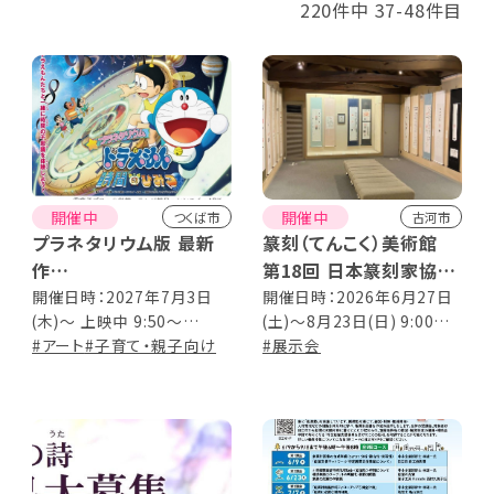
220件中 37-48件目
開催中
開催中
つくば市
古河市
プラネタリウム版 最新
篆刻（てんこく）美術館
作
第18回 日本篆刻家協会
こども番組「プラネタリ
役員展
開催日時：2027年7月3日
開催日時：2026年6月27日
(木)～ 上映中 9:50～
(土)～8月23日(日) 9:00～
ウム ドラえもん 時間の
17:00(最終入館16:30)
#アート
#子育て・親子向け
17:00 ※入館は16:30まで
#展示会
ひみつ」