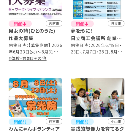
開催中
開催中
古河市
日立市
男女の詩(ひとのうた)
夢を形に！
作品大募集
日立商工会議所 創業塾
2026 受講生募集
開催日時：【募集期間】 2026
開催日時：2026年6月9日・
年6月23日(火)～8月31日
23日、7月7日・28日、8月4
(月) ※当日消印有効
#体験・参加
#その他
日・25日、9月1日・8日 ※す
べて火曜日 ※全8回コース
18:00～20:00
開催前
開催前
行方市
小山市
わんにゃんボランティア
実践的想像力を育てるク