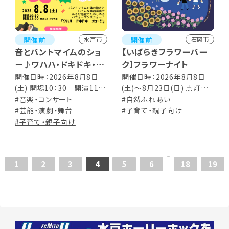
開催前
開催前
水戸市
石岡市
音とパントマイムのショ
【いばらきフラワーパー
ー♪ワハハ・ドキドキ・オ
ク】フラワーナイト
ォー!!
開催日時：2026年8月8日
開催日時：2026年8月8日
(土) 開場10：30 開演11：
(土)～8月23日(日) 点灯
00 上演時間 ：約50分
#音楽・コンサート
18:00 ※開園時間13:00～
#自然ふれあい
#芸能・演劇・舞台
20:30(最終入園20:00)
#子育て・親子向け
#子育て・親子向け
1
2
3
4
5
6
18
19