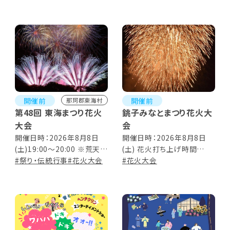
19:50 ／ドローンショー
19:50～20:05／フィナーレ
20:05～20:20
開催前
開催前
那珂郡東海村
第48回 東海まつり花火
銚子みなとまつり花火大
大会
会
開催日時：2026年8月8日
開催日時：2026年8月8日
(土)19:00～20:00 ※荒天
(土) 花火打ち上げ時間
時、翌日8月9日(日)に順延
#祭り・伝統行事
#花火大会
19:30～20:20 ※荒天時、8
#花火大会
月15日(土)に延期