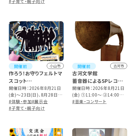
#子育て・親子向け
開催前
開催前
小山市
古河市
作ろう！お守りフェルトマ
古河文学館
スコット
蓄音器によるSPレコー
我愛留土高校手芸部ワ
ド鑑賞会
開催日時：2026年8月21日
開催日時：2026年8月21日
(金)～23日(日)、8月28日
(金) ①11:00～ ②14:00～
ークショップ
(金)～8月30日(日) 10:30～
#体験・参加
#展示会
（各約30分）
#音楽・コンサート
12:00、13:00～16:00内で
#子育て・親子向け
随時開催