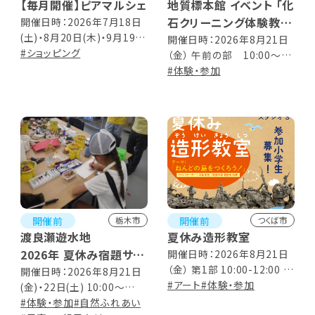
【毎月開催】ピアマルシェ
地質標本館 イベント 「化
石クリーニング体験教室
開催日時：2026年7月18日
(土)・8月20日(木)・9月19日
―2026―」
開催日時：2026年8月21日
(土)・10月15日(木)・11月21
#ショッピング
（金） 午前の部 10:00～
日(土)・12月17日(木) 10:00
12:00 午後の部 13:30～
#体験・参加
～16:00
15:30
開催前
開催前
栃木市
つくば市
渡良瀬遊水地
夏休み造形教室
2026年 夏休み宿題サポ
開催日時：2026年8月21日
（金） 第1部 10:00-12:00 第
ート教室
開催日時：2026年8月21日
2部 13:30-15:30 ※午前・
#アート
#体験・参加
(金)・22日(土) 10:00～
午後 参加者総入れ替え制
15:00（休憩 12:00～13:00）
#体験・参加
#自然ふれあい