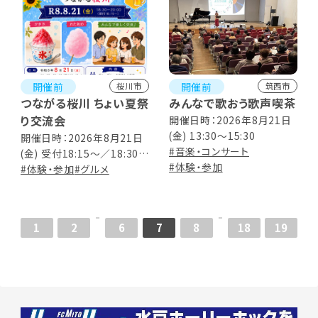
開催前
開催前
桜川市
筑西市
つながる桜川 ちょい夏祭
みんなで歌おう歌声喫茶
り交流会
開催日時：2026年8月21日
(金) 13:30～15:30
開催日時：2026年8月21日
#音楽・コンサート
(金) 受付18:15～／18:30～
#体験・参加
20:00
#体験・参加
#グルメ
1
2
6
7
8
18
19