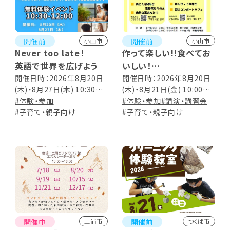
開催前
開催前
小山市
小山市
Never too late！
作って楽しい!!食べてお
英語で世界を広げよう
いしい！
夏休みおやこ料理教室
開催日時：2026年8月20日
開催日時：2026年8月20日
(木)・8月27日(木) 10:30～
(木)・8月21日(金) 10:00～
12:00
#体験・参加
13:30(受付9:30～)
#体験・参加
#講演・講習会
#子育て・親子向け
#子育て・親子向け
開催中
開催前
土浦市
つくば市