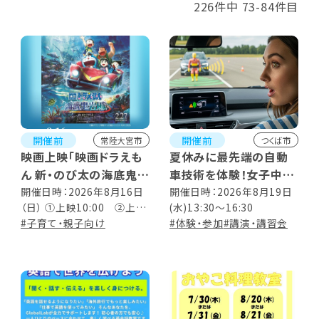
226件中 73-84件目
開催前
開催前
常陸大宮市
つくば市
映画上映「映画ドラえも
夏休みに最先端の自動
ん 新・のび太の海底鬼岩
車技術を体験！女子中高
城」
生向け「ヴァレオ・リコチ
開催日時：2026年8月16日
開催日時：2026年8月19日
（日） ①上映10:00 ②上映
(水)13:30～16:30
ャレ2026」
14:00 ※各回30分前開場
#子育て・親子向け
#体験・参加
#講演・講習会