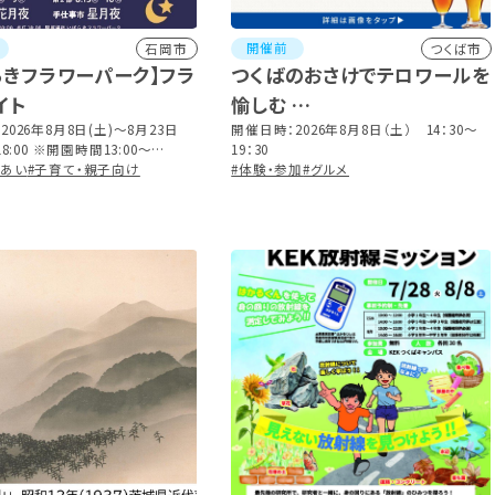
開催前
石岡市
つくば市
らきフラワーパーク】フラ
つくばのおさけでテロワールを
イト
愉しむ
2026年8月8日(土)～8月23日
メーカーズディナー つくばブ
開催日時：2026年8月8日（土） 14：30～
18:00 ※開園時間13:00～
19：30
ルワリー編
終入園20:00)
れあい
#子育て・親子向け
#体験・参加
#グルメ