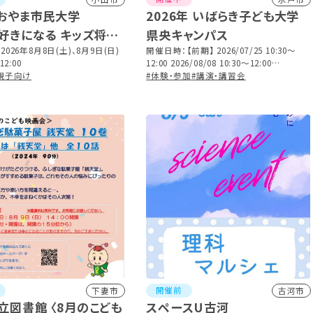
 おやま市民大学
2026年 いばらき子ども大学
好きになる キッズ将棋
県央キャンパス
習会
026年8月8日(土)、8月9日(日)
開催日時：【前期】 2026/07/25 10:30～
12:00
12:00 2026/08/08 10:30～12:00
親子向け
2026/08/29 10:30～12:00 【後期】
#体験・参加
#講演・講習会
2026/10/03 13:30～15:00 2026/10/24
10:30～12:00 2026/11/07 13:30～15:00
開催前
下妻市
古河市
立図書館 〈8月のこども
スペースU古河