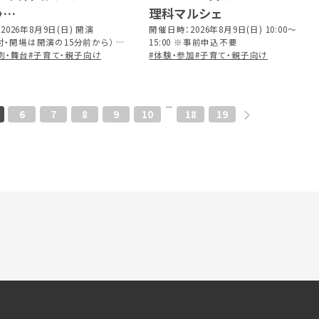
〉
理科マルシェ
駄菓子屋 銭天堂 10巻
026年8月9日(日) 開演
開催日時：2026年8月9日(日) 10:00～
（受付・開場は開演の15分前から） ※
15:00 ※事前申込不要
は「銭天堂」他 全10話
90分
劇・舞台
#子育て・親子向け
#体験・参加
#子育て・親子向け
6
7
8
9
10
18
19