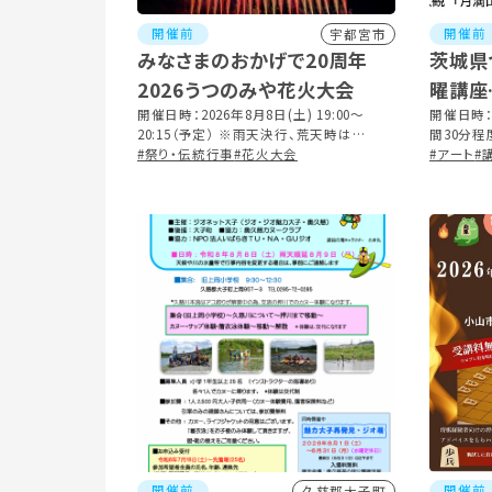
開催前
開催前
宇都宮市
みなさまのおかげで20周年
茨城県
2026うつのみや花火大会
曜講座
開催日時：2026年8月8日(土) 19:00～
「星に
開催日時：2
20:15（予定） ※雨天決行、荒天時は
間30分程
品紹介
8/9（日）に順延
#祭り・伝統行事
#花火大会
#アート
#
開催前
開催前
久慈郡大子町