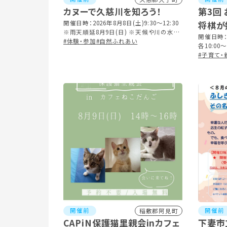
カヌーで久慈川を知ろう！
第3回
開催日時：2026年8月8日(土)9:30～12:30
将棋が
※雨天順延8月9日(日) ※天候や川の水量
強化講
開催日時：2
等で行事内容を変更する場合は、事前にご
#体験・参加
#自然ふれあい
各10:00～
連絡します。
#子育て・
開催前
開催前
稲敷郡阿見町
CAPiN保護猫里親会inカフェ
下妻市