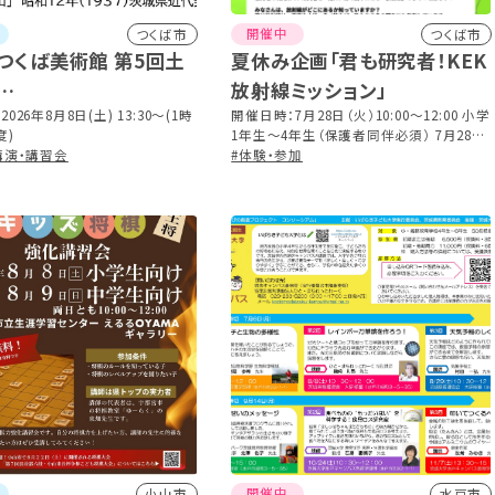
開催中
つくば市
つくば市
つくば美術館 第5回土
夏休み企画「君も研究者！KEK
放射線ミッション」
願いを 月に祈りを」展作
026年8月8日(土) 13:30～(1時
開催日時：7月28日（火）10:00～12:00 小学
度)
1年生～4年生（保護者同伴必須） 7月28日
講演・講習会
（火）14:00～16:00 小学5年生～中学3年生
#体験・参加
（保護者同伴は任意） 8月8日（土）10:00～
12:00 小学1年生～4年生（保護者同伴必
須） 8月8日（土）14:00～16:00 小学5年生
～中学3年生（保護者同伴は任意） 事前申
し込み：必要・先着順
開催中
小山市
水戸市