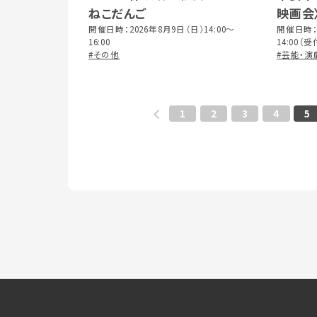
ねこだんご
映画会
開催日時：2026年8月9日（日）14:00〜
ふしぎ
開催日時：2
16:00
14:00
その名
#その他
上映時間 
#芸能・演
1
2
3
4
5