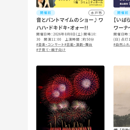
開催前
開催前
水戸市
音とパントマイムのショー♪ワ
【いば
ハハ・ドキドキ・オォー!!
ワーナ
開催日時：2026年8月8日(土) 開場10：
開催日時：
30 開演11：00 上演時間 ：約50分
(日) 点灯
#音楽・コンサート
#芸能・演劇・舞台
20:30(最
#自然ふ
#子育て・親子向け