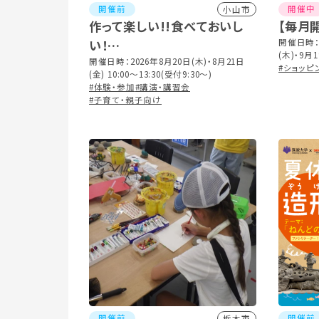
開催前
開催中
小山市
作って楽しい!!食べておいし
【毎月
い！
開催日時：2
(木)・9月1
夏休みおやこ料理教室
開催日時：2026年8月20日(木)・8月21日
日(土)・12
#ショッピ
(金) 10:00～13:30(受付9:30～)
#体験・参加
#講演・講習会
#子育て・親子向け
開催前
開催前
栃木市