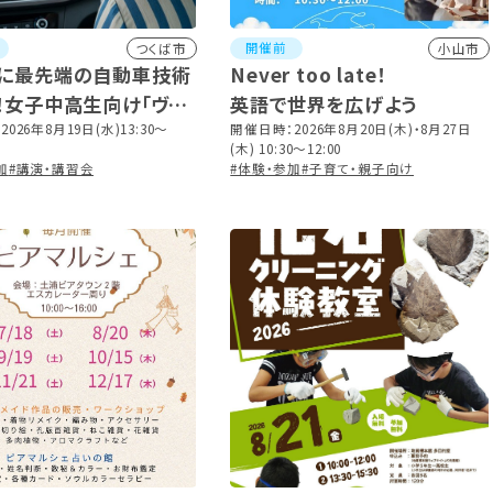
開催前
つくば市
小山市
に最先端の自動車技術
Never too late！
！女子中高生向け「ヴァ
英語で世界を広げよう
コチャレ2026」
026年8月19日(水)13:30～
開催日時：2026年8月20日(木)・8月27日
(木) 10:30～12:00
加
#講演・講習会
#体験・参加
#子育て・親子向け