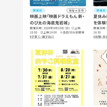
開催前
開催前
常陸大宮市
映画上映「映画ドラえもん 新・
夏休み
のび太の海底鬼岩城」
を体験
開催日時：2026年8月16日（日） ①上映
レオ・リ
開催日時：2
10:00 ②上映14:00 ※各回30分前開場
16:30
#子育て・親子向け
#体験・参