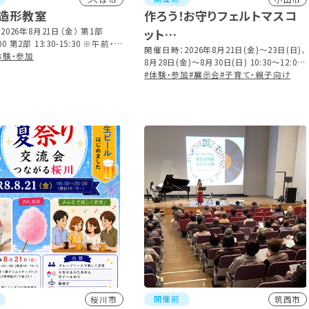
造形教室
作ろう！お守りフェルトマスコ
026年8月21日（金） 第1部
ット
2:00 第2部 13:30-15:30 ※午前・午
我愛留土高校手芸部ワークシ
開催日時：2026年8月21日(金)～23日(日)、
者総入れ替え制
体験・参加
8月28日(金)～8月30日(日) 10:30～12:00、
ョップ
13:00～16:00内で随時開催
#体験・参加
#展示会
#子育て・親子向け
開催前
桜川市
筑西市