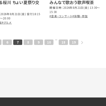
る桜川 ちょい夏祭り交
みんなで歌おう歌声喫茶
開催日時：2026年8月21日(金) 13:30～
15:30
026年8月21日(金) 受付18:15
#音楽・コンサート
#体験・参加
～20:00
加
#グルメ
6
7
8
9
10
18
19