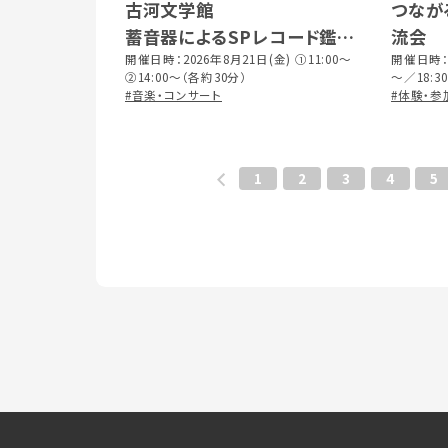
古河文学館
つなが
蓄音器によるSPレコード鑑賞
流会
会
開催日時：2026年8月21日(金) ①11:00～
開催日時：2
②14:00～（各約30分）
～／18:30
#音楽・コンサート
#体験・参
1
2
3
4
5