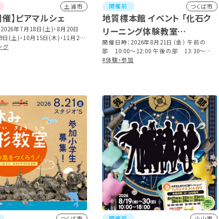
開催前
土浦市
つくば市
開催】ピアマルシェ
地質標本館 イベント 「化石ク
026年7月18日(土)・8月20日
リーニング体験教室
9日(土)・10月15日(木)・11月21
―2026―」
開催日時：2026年8月21日（金） 午前の
月17日(木) 10:00～16:00
ング
部 10:00～12:00 午後の部 13:30～
15:30
#体験・参加
開催前
つくば市
小山市