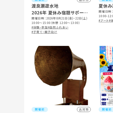
渡良瀬遊水地
夏休み
2026年 夏休み宿題サポート
開催日時：2
10:00-1
教室
開催日時：2026年8月21日(金)・22日(土)
後 参加
#アート
#
10:00～15:00（休憩 12:00～13:00）
#体験・参加
#自然ふれあい
#子育て・親子向け
開催前
開催前
古河市