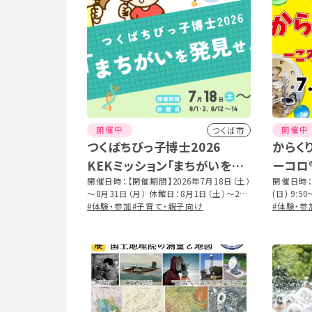
開催中
開催中
つくば市
つくばちびっ子博士2026
からく
KEKミッション「まちがいを発
ーコロ
見せよ！」を開催します
開催日時：【開催期間】2026年7月18日（土）
企画展
開催日時：2
～8月31日（月） 休館日：8月1日（土）〜2日
(日) 
ろがる
（日）、12日（水）〜14日（金） 【時間】 9:30
#体験・参加
#子育て・親子向け
#体験・参
～16:30