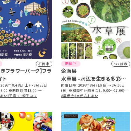
開催中
石岡市
つくば市
らきフラワーパーク】フラ
企画展
イト
水草展 -水辺を生きる多彩な
2026年8月8日(土)～8月23日
かたち-
開催日時：2026年8月7日(金)～8月16日
18:00 ※開園時間13:00～
(日) ※期間中休園日なし 9:00～17:00(最
終入園20:00)
れあい
#子育て・親子向け
終入園16:30)
#展示会
#自然ふれあい