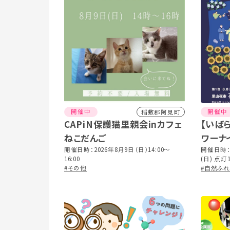
開催中
開催中
稲敷郡阿見町
CAPiN保護猫里親会inカフェ
【いば
ねこだんご
ワーナ
開催日時：2026年8月9日（日）14:00〜
開催日時：
16:00
(日) 点灯
#その他
20:30(最
#自然ふ