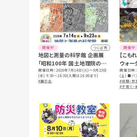
開催中
開催中
つくば市
地図と測量の科学館 企画展
【こも
「昭和100年 国土地理院の測
ウォー
量と地図」
開催日時：2026年7月14日(火)～9月23日
SUMM
開催日時：
(水) 9:30～16:30(入館は16:00まで)
(土) ■バブルバズーカ 【7/4〜9/13の土
#展示会
日祝】※ 8
#体験・参
ォーターガ
#子育て・
※ 8月1
あひるまみれ
細はHPを