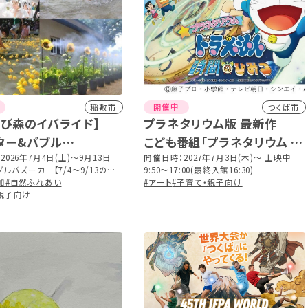
開催中
稲敷市
つくば市
れび森のイバライド】
プラネタリウム版 最新作
ター&バブル
こども番組「プラネタリウム ド
ER2026
2026年7月4日(土)～9月13日
ラえもん 時間のひみつ」
開催日時：2027年7月3日(木)～ 上映中
9:50～17:00(最終入館16:30)
月1日(土)、2日(日)は中止 ■ウ
加
#自然ふれあい
#アート
#子育て・親子向け
ンバトル【7/4〜8/30の土日祝】
親子向け
日(土)、2日(日)は中止 ■１万羽の
【8/8〜8/30の土日祝】 ※詳
ご覧ください