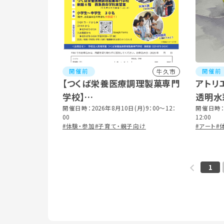
開催前
開催前
牛久市
【つくば栄養医療調理製菓専門
アトリ
学校】
透明水
おやこ防災教室
開催日時：2026年8月10日(月)9：00～12：
開催日時：2
00
12:00
#体験・参加
#子育て・親子向け
#アート
#
1