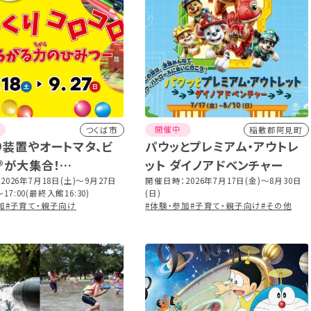
開催中
つくば市
稲敷郡阿見町
り装置やオートマタ、ビ
パウッとプレミアム・アウトレ
®が大集合！
ット ダイノアドベンチャー
「からくりコロコロ －こ
026年7月18日(土)～9月27日
開催日時：2026年7月17日(金)～8月30日
9:50～17:00(最終入館16:30)
(日)
力のひみつ－」
加
#子育て・親子向け
#体験・参加
#子育て・親子向け
#その他