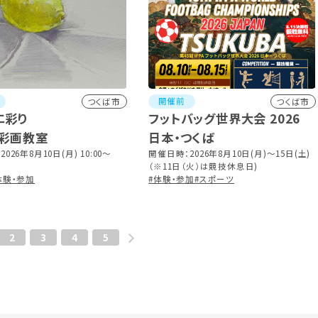
開催前
つくば市
つくば市
エ彩り
フットバッグ世界大会 2026
彩画教室
日本・つくば
026年8月10日(月) 10:00～
開催日時：2026年8月10日(月)〜15日(土)
（※11日（火）は競技休息日)
体験・参加
#体験・参加
#スポーツ
2
3
4
5