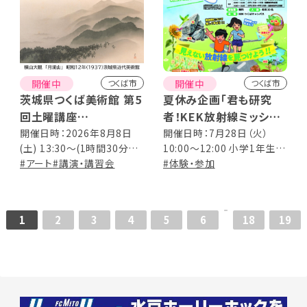
開催中
開催中
つくば市
つくば市
茨城県つくば美術館 第5
夏休み企画「君も研究
回土曜講座
者！KEK放射線ミッショ
「星に願いを 月に祈り
ン」
開催日時：2026年8月8日
開催日時：7月28日（火）
(土) 13:30～(1時間30分程
10:00～12:00 小学1年生～
を」展作品紹介
度)
#アート
#講演・講習会
4年生（保護者同伴必須） 7
#体験・参加
月28日（火）14:00～16:00
小学5年生～中学3年生（保
護者同伴は任意） 8月8日
1
2
3
4
5
6
18
19
（土）10:00～12:00 小学1年
生～4年生（保護者同伴必
須） 8月8日（土）14:00～
16:00 小学5年生～中学3年
生（保護者同伴は任意） 事
前申し込み：必要・先着順