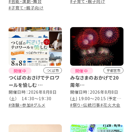
#芸能・演劇・舞台
20:30(最終入園20:00)
#子育て・親子向け
#子育て・親子向け
開催中
開催中
つくば市
宇都宮市
つくばのおさけでテロワ
みなさまのおかげで20
ールを愉しむ
周年
メーカーズディナー つく
2026うつのみや花火大
開催日時：2026年8月8日
開催日時：2026年8月8日
（土） 14：30～19：30
(土) 19:00～20:15（予定）
ばブルワリー編
会
#体験・参加
#グルメ
※雨天決行、荒天時は
#祭り・伝統行事
#花火大会
8/9（日）に順延