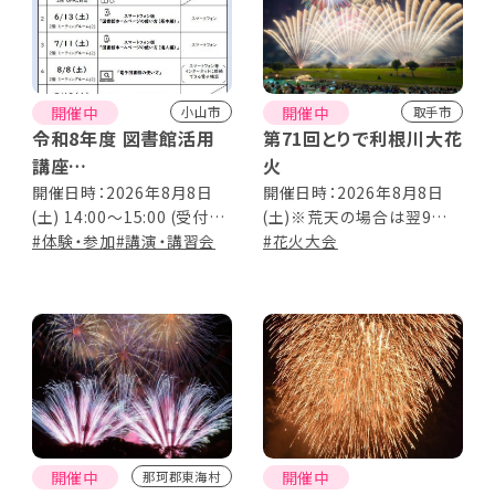
開催中
開催中
小山市
取手市
令和8年度 図書館活用
第71回とりで利根川大花
講座
火
第4回 「電子図書館の使
開催日時：2026年8月8日
開催日時：2026年8月8日
(土) 14:00～15:00 (受付
(土)※荒天の場合は翌9日
い方」
13:50～)
#体験・参加
#講演・講習会
(日)に延期 花火19:00～
#花火大会
19:50 ／ドローンショー
19:50～20:05／フィナーレ
20:05～20:20
開催中
開催中
那珂郡東海村