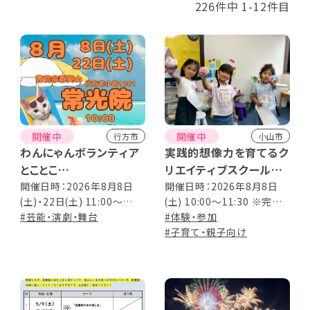
226件中 1-12件目
開催中
開催中
行方市
小山市
わんにゃんボランティア
実践的想像力を育てるク
とことこ
リエイティブスクール
保護猫譲渡会
スコップスクール親子体
開催日時：2026年8月8日
開催日時：2026年8月8日
(土)・22日(土) 11:00～
(土) 10:00～11:30 ※完全
験教室
14:00
#芸能・演劇・舞台
予約制
#体験・参加
#子育て・親子向け