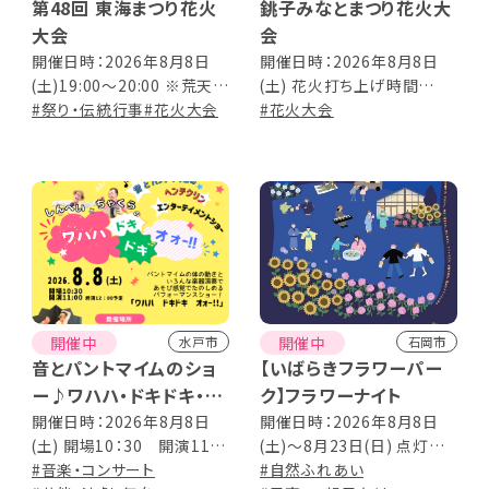
第48回 東海まつり花火
銚子みなとまつり花火大
大会
会
開催日時：2026年8月8日
開催日時：2026年8月8日
(土)19:00～20:00 ※荒天
(土) 花火打ち上げ時間
時、翌日8月9日(日)に順延
#祭り・伝統行事
#花火大会
19:30～20:20 ※荒天時、8
#花火大会
月15日(土)に延期
開催中
開催中
水戸市
石岡市
音とパントマイムのショ
【いばらきフラワーパー
ー♪ワハハ・ドキドキ・オ
ク】フラワーナイト
ォー!!
開催日時：2026年8月8日
開催日時：2026年8月8日
(土) 開場10：30 開演11：
(土)～8月23日(日) 点灯
00 上演時間 ：約50分
#音楽・コンサート
18:00 ※開園時間13:00～
#自然ふれあい