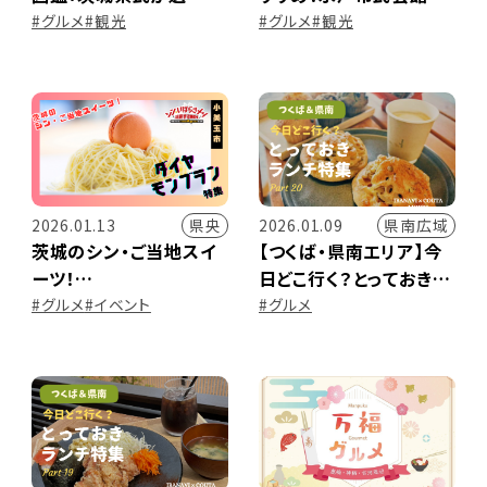
ぶ“冬のお気に入りスポ
辺グルメ
#グルメ
#観光
#グルメ
#観光
ット”
県央
県南広域
2026.01.13
2026.01.09
茨城のシン・ご当地スイ
【つくば・県南エリア】今
ーツ！
日どこ行く？とっておきラ
ダイヤモンブラン特集
ンチ特集 ～Part.21～
#グルメ
#イベント
#グルメ