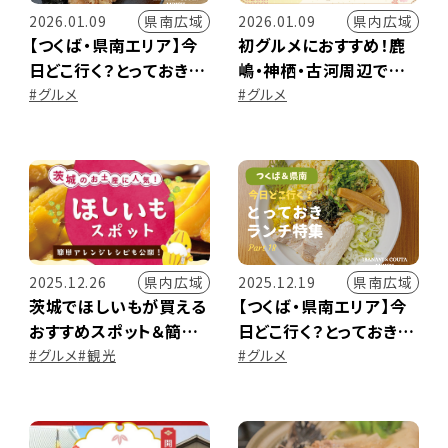
県南広域
県内広域
2026.01.09
2026.01.09
【つくば・県南エリア】今
初グルメにおすすめ！鹿
日どこ行く？とっておきラ
嶋・神栖・古河周辺で味
ンチ特集 ～Part.19～
わう満足度◎の万福グル
#グルメ
#グルメ
メ
県内広域
県南広域
2025.12.26
2025.12.19
茨城でほしいもが買える
【つくば・県南エリア】今
おすすめスポット＆簡単
日どこ行く？とっておきラ
アレンジレシピ
ンチ特集 ～Part.18～
#グルメ
#観光
#グルメ