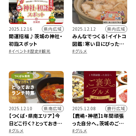
県内広域
県内広域
2025.12.16
2025.12.12
開運招福♪茨城の神社・
みんなでつくる！イイトコ
初詣スポット
図鑑：寒い日にぴったり！
茨城の“あったかグル
#イベント
#歴史
#観光
#グルメ
メ”人気店
県南広域
鹿行広域
2025.12.10
2025.12.08
【つくば・県南エリア】今
【鹿嶋・神栖】1年間頑張
日どこ行く？とっておきラ
った自分へ。茨城のご褒
ンチ特集 ～Part.17～
美グルメセレクション
#グルメ
#グルメ