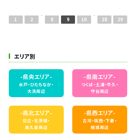
1
2
8
9
10
28
29
エリア別
-県央エリア-
-県南エリア-
水戸・ひたちなか・
つくば・土浦・牛久・
大洗周辺
守谷周辺
-県北エリア-
-県西エリア-
日立・北茨城・
古河・筑西・下妻・
奥久慈周辺
結城周辺