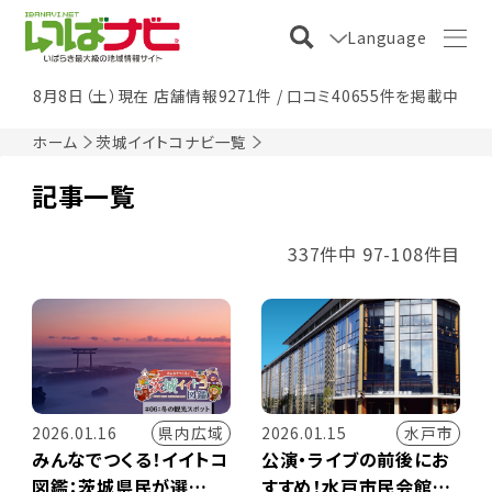
Language
8月8日（土）現在 店舗情報9271件 / 口コミ40655件を掲載中
ホーム
茨城イイトコナビ一覧
記事一覧
337件中 97-108件目
県内広域
水戸市
2026.01.16
2026.01.15
みんなでつくる！イイトコ
公演・ライブの前後にお
図鑑：茨城県民が選
すすめ！水戸市民会館周