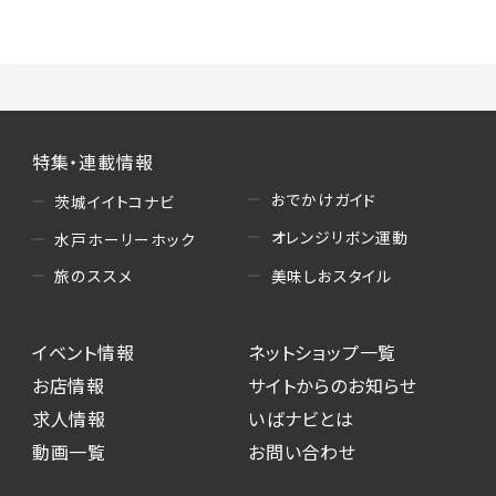
（3）情報掲載・広告に関するお問い合わせへの
対応
・お問い合わせに関する返答、及び当社の各種サ
ービスのご提案、情報提供、広告配信
（4）キャンペーンのお申込み
特集・連載情報
・読者プレゼント、アンケート等、当サービスが実
施するキャンペーンの抽選、当選者への連絡及
おでかけガイド
茨城イイトコナビ
び発送 ・ユーザーの趣向や属性情報等の分析
オレンジリボン運動
水戸ホーリーホック
（5）広告主への問い合わせ・応募等への対応
美味しおスタイル
旅のススメ
・本サービスを通じて広告主に送信したお問い
合わせの内容確認、返答
イベント情報
ネットショップ一覧
・本サービスを通じて求人広告に応募した際の
選考に関する連絡
お店情報
サイトからのお知らせ
・本サービスを通じて店舗への来店予約を登録
求人情報
いばナビとは
した際の内容確認、返答
動画一覧
お問い合わせ