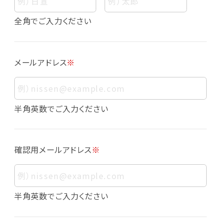
個人情報
個人情報とは、お客様個人に関する情報であっ
全角でご入力ください
て、当該情報を構成する氏名、住所、電話番号、
メールアドレス、生年月日、写真その他の記述等
により、お客様個人を特定できるものをいいま
メールアドレス
※
す。また、その情報のみでは識別できない場合で
も、他の情報と容易に照合することで、結果的に
お客様個人を識別できるものも個人情報に含ま
れます。
半角英数でご入力ください
個人情報の利用目的について
本サービスにおける個人情報の利用目的は以
確認用メールアドレス
※
下の通りであり、これらの目的達成の範囲を超
えてお客様の個人情報を利用することはありま
せん。
・会員登録者の個人認証
半角英数でご入力ください
・会員ポイントプログラムの運営
・各種お申込みや、お問い合わせへの対応