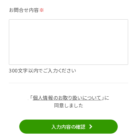
・利用規約等で禁じている不正行為等の確認
お問合せ内容
※
・メールマガジンの配信
・本サービスに関する規約等の変更の通知
・本サービスの改善、新サービスの開発等に役立
てるため
（1）いばナビ会員登録
・会員登録者の個人認証、本人確認
・会員ポイントプログラムの運営
・投稿したクチコミ情報、写真の本サービスへの
300文字以内でご入力ください
掲載
・メールマガジン、お知らせ、広告等の配信
・本サービスに関する規約等の変更の通知
「
個人情報のお取り扱いについて
」に
（2）ユーザーからのお問い合わせへの対応
同意しました
・ユーザーからのご意見、情報提供、お問い合わ
せの内容確認、返答
入力内容の確認
・当サービスの品質改善