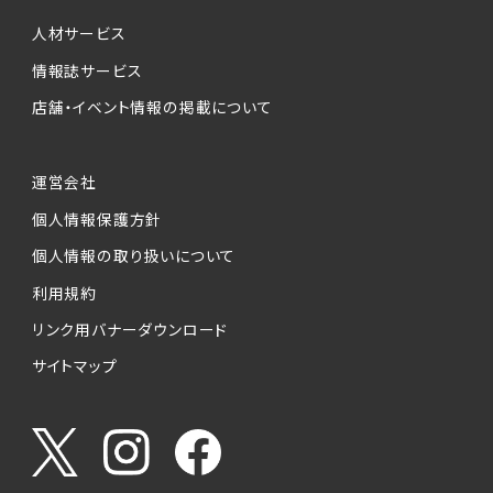
個人情報提供の任意性について
本サービスが収集する個人情報は、ご本人の意
人材サービス
思により任意でご提供いただくものですが、各サ
情報誌サービス
ービスの実施にあたりそれぞれ必要となる項目
店舗・イベント情報の掲載について
を入力いただかない場合は、各々のサービスを
ご利用できない場合があります。
運営会社
個人情報の第三者への提供について
個人情報保護方針
当社は、以下の提供先に対して個人情報を提供
します。
個人情報の取り扱いについて
利用規約
(1)お客様が求人応募フォームより個人情報を
送信した事業主（広告主）への提供
リンク用バナーダウンロード
・提供の目的
サイトマップ
お客様が求職活動・応募等を行った企業による
お客様に対する採用・選考活動およびそれに伴
うやりとり・情報提供（採否・合否の検討を含み
ます）
・提供する個人情報の項目