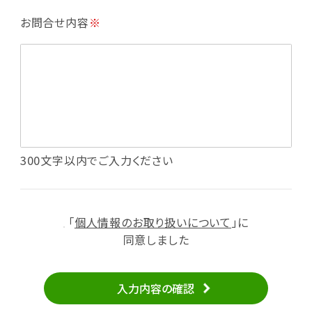
・利用規約等で禁じている不正行為等の確認
お問合せ内容
※
・メールマガジンの配信
・本サービスに関する規約等の変更の通知
・本サービスの改善、新サービスの開発等に役立
てるため
（1）いばナビ会員登録
・会員登録者の個人認証、本人確認
・会員ポイントプログラムの運営
・投稿したクチコミ情報、写真の本サービスへの
300文字以内でご入力ください
掲載
・メールマガジン、お知らせ、広告等の配信
・本サービスに関する規約等の変更の通知
「
個人情報のお取り扱いについて
」に
（2）ユーザーからのお問い合わせへの対応
同意しました
・ユーザーからのご意見、情報提供、お問い合わ
せの内容確認、返答
入力内容の確認
・当サービスの品質改善