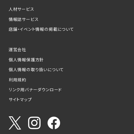
個人情報提供の任意性について
本サービスが収集する個人情報は、ご本人の意
人材サービス
思により任意でご提供いただくものですが、各サ
情報誌サービス
ービスの実施にあたりそれぞれ必要となる項目
店舗・イベント情報の掲載について
を入力いただかない場合は、各々のサービスを
ご利用できない場合があります。
運営会社
個人情報の第三者への提供について
個人情報保護方針
当社は、以下の提供先に対して個人情報を提供
します。
個人情報の取り扱いについて
利用規約
(1)お客様が求人応募フォームより個人情報を
送信した事業主（広告主）への提供
リンク用バナーダウンロード
・提供の目的
サイトマップ
お客様が求職活動・応募等を行った企業による
お客様に対する採用・選考活動およびそれに伴
うやりとり・情報提供（採否・合否の検討を含み
ます）
・提供する個人情報の項目