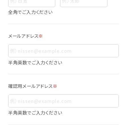
個人情報
個人情報とは、お客様個人に関する情報であっ
全角でご入力ください
て、当該情報を構成する氏名、住所、電話番号、
メールアドレス、生年月日、写真その他の記述等
により、お客様個人を特定できるものをいいま
メールアドレス
※
す。また、その情報のみでは識別できない場合で
も、他の情報と容易に照合することで、結果的に
お客様個人を識別できるものも個人情報に含ま
れます。
半角英数でご入力ください
個人情報の利用目的について
本サービスにおける個人情報の利用目的は以
確認用メールアドレス
※
下の通りであり、これらの目的達成の範囲を超
えてお客様の個人情報を利用することはありま
せん。
・会員登録者の個人認証
半角英数でご入力ください
・会員ポイントプログラムの運営
・各種お申込みや、お問い合わせへの対応