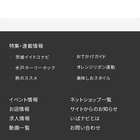
（3）情報掲載・広告に関するお問い合わせへの
対応
・お問い合わせに関する返答、及び当社の各種サ
ービスのご提案、情報提供、広告配信
（4）キャンペーンのお申込み
特集・連載情報
・読者プレゼント、アンケート等、当サービスが実
施するキャンペーンの抽選、当選者への連絡及
おでかけガイド
茨城イイトコナビ
び発送 ・ユーザーの趣向や属性情報等の分析
オレンジリボン運動
水戸ホーリーホック
（5）広告主への問い合わせ・応募等への対応
美味しおスタイル
旅のススメ
・本サービスを通じて広告主に送信したお問い
合わせの内容確認、返答
イベント情報
ネットショップ一覧
・本サービスを通じて求人広告に応募した際の
選考に関する連絡
お店情報
サイトからのお知らせ
・本サービスを通じて店舗への来店予約を登録
求人情報
いばナビとは
した際の内容確認、返答
動画一覧
お問い合わせ