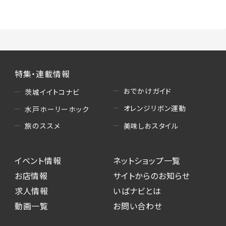
（3）情報掲載・広告に関するお問い合わせへの
対応
・お問い合わせに関する返答、及び当社の各種サ
ービスのご提案、情報提供、広告配信
（4）キャンペーンのお申込み
特集・連載情報
・読者プレゼント、アンケート等、当サービスが実
施するキャンペーンの抽選、当選者への連絡及
おでかけガイド
茨城イイトコナビ
び発送 ・ユーザーの趣向や属性情報等の分析
オレンジリボン運動
水戸ホーリーホック
（5）広告主への問い合わせ・応募等への対応
美味しおスタイル
旅のススメ
・本サービスを通じて広告主に送信したお問い
合わせの内容確認、返答
イベント情報
ネットショップ一覧
・本サービスを通じて求人広告に応募した際の
選考に関する連絡
お店情報
サイトからのお知らせ
・本サービスを通じて店舗への来店予約を登録
求人情報
いばナビとは
した際の内容確認、返答
動画一覧
お問い合わせ