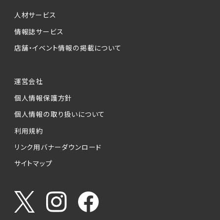
個人情報提供の任意性について
本サービスが収集する個人情報は、ご本人の意
人材サービス
思により任意でご提供いただくものですが、各サ
情報誌サービス
ービスの実施にあたりそれぞれ必要となる項目
店舗・イベント情報の掲載について
を入力いただかない場合は、各々のサービスを
ご利用できない場合があります。
運営会社
個人情報の第三者への提供について
個人情報保護方針
当社は、以下の提供先に対して個人情報を提供
します。
個人情報の取り扱いについて
利用規約
(1)お客様が求人応募フォームより個人情報を
送信した事業主（広告主）への提供
リンク用バナーダウンロード
・提供の目的
サイトマップ
お客様が求職活動・応募等を行った企業による
お客様に対する採用・選考活動およびそれに伴
うやりとり・情報提供（採否・合否の検討を含み
ます）
・提供する個人情報の項目