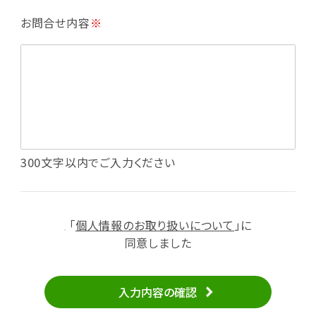
・利用規約等で禁じている不正行為等の確認
お問合せ内容
※
・メールマガジンの配信
・本サービスに関する規約等の変更の通知
・本サービスの改善、新サービスの開発等に役立
てるため
（1）いばナビ会員登録
・会員登録者の個人認証、本人確認
・会員ポイントプログラムの運営
・投稿したクチコミ情報、写真の本サービスへの
300文字以内でご入力ください
掲載
・メールマガジン、お知らせ、広告等の配信
・本サービスに関する規約等の変更の通知
「
個人情報のお取り扱いについて
」に
（2）ユーザーからのお問い合わせへの対応
同意しました
・ユーザーからのご意見、情報提供、お問い合わ
せの内容確認、返答
入力内容の確認
・当サービスの品質改善