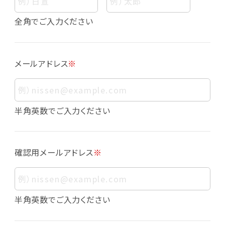
個人情報
個人情報とは、お客様個人に関する情報であっ
全角でご入力ください
て、当該情報を構成する氏名、住所、電話番号、
メールアドレス、生年月日、写真その他の記述等
により、お客様個人を特定できるものをいいま
メールアドレス
※
す。また、その情報のみでは識別できない場合で
も、他の情報と容易に照合することで、結果的に
お客様個人を識別できるものも個人情報に含ま
れます。
半角英数でご入力ください
個人情報の利用目的について
本サービスにおける個人情報の利用目的は以
確認用メールアドレス
※
下の通りであり、これらの目的達成の範囲を超
えてお客様の個人情報を利用することはありま
せん。
・会員登録者の個人認証
半角英数でご入力ください
・会員ポイントプログラムの運営
・各種お申込みや、お問い合わせへの対応