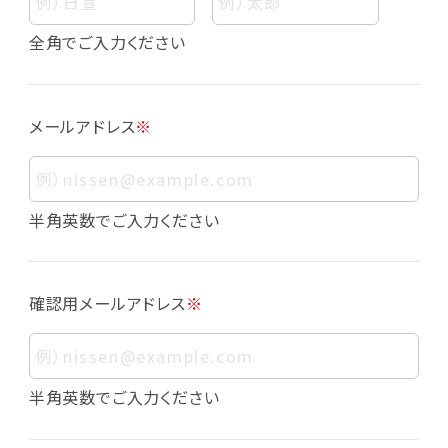
個人情報
個人情報とは、お客様個人に関する情報であっ
全角でご入力ください
て、当該情報を構成する氏名、住所、電話番号、
メールアドレス、生年月日、写真その他の記述等
により、お客様個人を特定できるものをいいま
メールアドレス
※
す。また、その情報のみでは識別できない場合で
も、他の情報と容易に照合することで、結果的に
お客様個人を識別できるものも個人情報に含ま
れます。
半角英数でご入力ください
個人情報の利用目的について
本サービスにおける個人情報の利用目的は以
確認用メールアドレス
※
下の通りであり、これらの目的達成の範囲を超
えてお客様の個人情報を利用することはありま
せん。
・会員登録者の個人認証
半角英数でご入力ください
・会員ポイントプログラムの運営
・各種お申込みや、お問い合わせへの対応