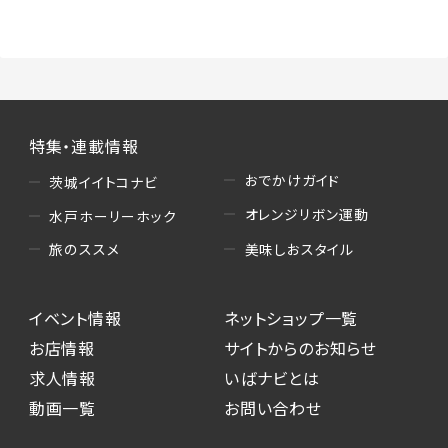
（3）情報掲載・広告に関するお問い合わせへの
対応
・お問い合わせに関する返答、及び当社の各種サ
ービスのご提案、情報提供、広告配信
（4）キャンペーンのお申込み
特集・連載情報
・読者プレゼント、アンケート等、当サービスが実
施するキャンペーンの抽選、当選者への連絡及
おでかけガイド
茨城イイトコナビ
び発送 ・ユーザーの趣向や属性情報等の分析
オレンジリボン運動
水戸ホーリーホック
（5）広告主への問い合わせ・応募等への対応
美味しおスタイル
旅のススメ
・本サービスを通じて広告主に送信したお問い
合わせの内容確認、返答
イベント情報
ネットショップ一覧
・本サービスを通じて求人広告に応募した際の
選考に関する連絡
お店情報
サイトからのお知らせ
・本サービスを通じて店舗への来店予約を登録
求人情報
いばナビとは
した際の内容確認、返答
動画一覧
お問い合わせ