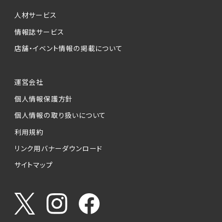
個人情報提供の任意性について
本サービスが収集する個人情報は、ご本人の意
人材サービス
思により任意でご提供いただくものですが、各サ
情報誌サービス
ービスの実施にあたりそれぞれ必要となる項目
店舗・イベント情報の掲載について
を入力いただかない場合は、各々のサービスを
ご利用できない場合があります。
運営会社
個人情報の第三者への提供について
個人情報保護方針
当社は、以下の提供先に対して個人情報を提供
します。
個人情報の取り扱いについて
利用規約
(1)お客様が求人応募フォームより個人情報を
送信した事業主（広告主）への提供
リンク用バナーダウンロード
・提供の目的
サイトマップ
お客様が求職活動・応募等を行った企業による
お客様に対する採用・選考活動およびそれに伴
うやりとり・情報提供（採否・合否の検討を含み
ます）
・提供する個人情報の項目