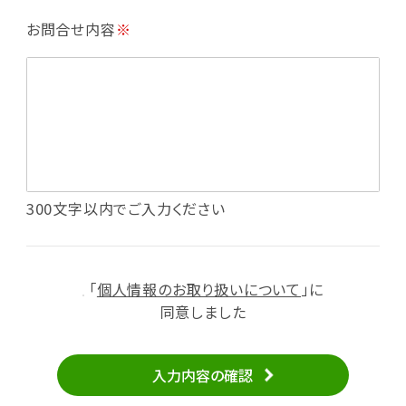
・利用規約等で禁じている不正行為等の確認
お問合せ内容
※
・メールマガジンの配信
・本サービスに関する規約等の変更の通知
・本サービスの改善、新サービスの開発等に役立
てるため
（1）いばナビ会員登録
・会員登録者の個人認証、本人確認
・会員ポイントプログラムの運営
・投稿したクチコミ情報、写真の本サービスへの
300文字以内でご入力ください
掲載
・メールマガジン、お知らせ、広告等の配信
・本サービスに関する規約等の変更の通知
「
個人情報のお取り扱いについて
」に
（2）ユーザーからのお問い合わせへの対応
同意しました
・ユーザーからのご意見、情報提供、お問い合わ
せの内容確認、返答
入力内容の確認
・当サービスの品質改善