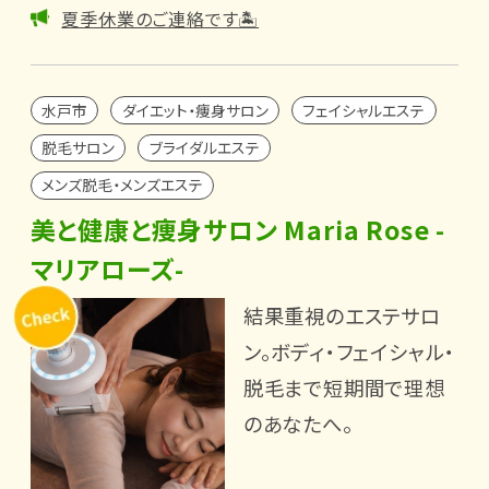
夏季休業のご連絡です🏝️
水戸市
ダイエット・痩身サロン
フェイシャルエステ
脱毛サロン
ブライダルエステ
メンズ脱毛・メンズエステ
美と健康と痩身サロン Maria Rose -
マリアローズ-
結果重視のエステサロ
ン。ボディ・フェイシャル・
脱毛まで短期間で理想
のあなたへ。