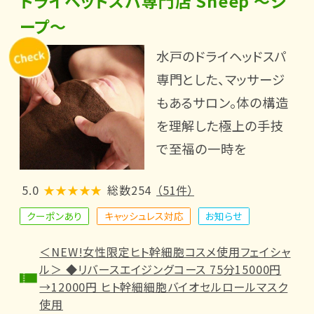
ドライヘッドスパ専門店 Sheep ～シ
ープ～
水戸のドライヘッドスパ
専門とした、マッサージ
もあるサロン。体の構造
を理解した極上の手技
で至福の一時を
5.0
★★★★★
総数254
（51件）
クーポンあり
キャッシュレス対応
お知らせ
＜NEW!女性限定ヒト幹細胞コスメ使用フェイシャ
ル＞ ◆リバースエイジングコース 75分15000円
→12000円 ヒト幹細細胞バイオセルロールマスク
使用