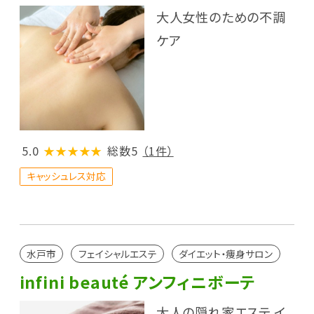
大人女性のための不調
ケア
5.0
★★★★★
総数5
（1件）
キャッシュレス対応
水戸市
フェイシャルエステ
ダイエット・痩身サロン
infini beauté アンフィニボーテ
大人の隠れ家エステ イ