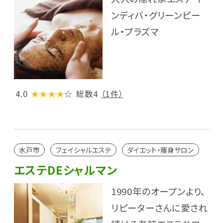
ンディバ・グリーンピー
ル・プラズマ
4.0
★★★★
☆
総数4
（1件）
水戸市
フェイシャルエステ
ダイエット・痩身サロン
エステDEシャルマン
1990年のオープンより、
リピーターさんに愛され