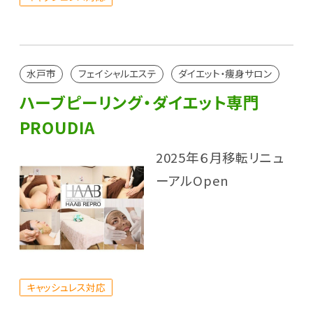
水戸市
フェイシャルエステ
ダイエット・痩身サロン
ハーブピーリング・ダイエット専門
PROUDIA
2025年６月移転リニュ
ーアルOpen
キャッシュレス対応