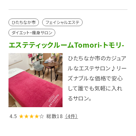
ひたちなか市
フェイシャルエステ
ダイエット・痩身サロン
エステティックルームTomori-トモリ-
ひたちなか市のカジュア
ルなエステサロン♪リー
ズナブルな価格で安心
して誰でも気軽に入れ
るサロン。
4.5
★★★★
☆
総数18
（4件）