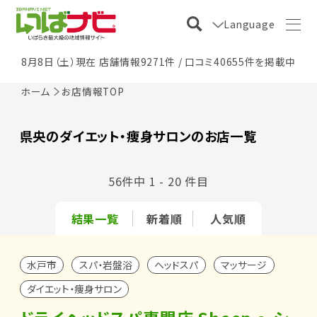
Language
8月8日（土）現在 店舗情報9271件 / 口コミ40655件を掲載中
ホーム
お店情報TOP
県央のダイエット・痩身サロンのお店一覧
56件中 1 - 20 件目
結果一覧
新着順
人気順
水戸市
スパ・岩盤浴
ヘッドスパ
マッサージ
ダイエット・痩身サロン