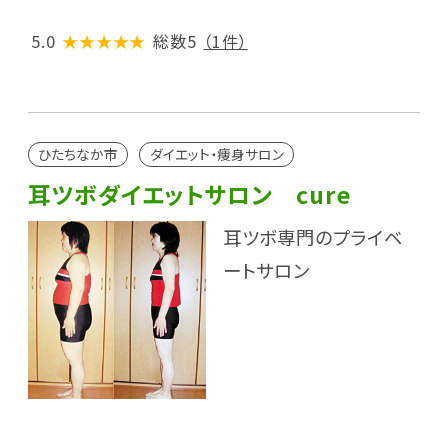
5.0
★★★★★
総数5
（1件）
ひたちなか市
ダイエット・痩身サロン
耳ツボダイエットサロン cure
耳ツボ専門のプライベ
ートサロン